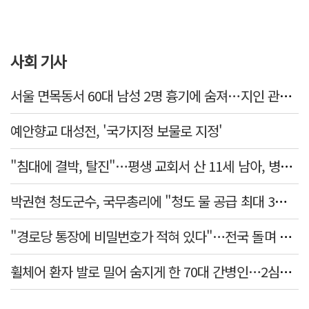
사회 기사
서울 면목동서 60대 남성 2명 흉기에 숨져…지인 관계로 추정
예안향교 대성전, '국가지정 보물로 지정'
"침대에 결박, 탈진"…평생 교회서 산 11세 남아, 병원 이송 끝 숨져
박권현 청도군수, 국무총리에 "청도 물 공급 최대 3만t 늘려달라"
"경로당 통장에 비밀번호가 적혀 있다"…전국 돌며 경로당 13곳 턴 30대 구속
휠체어 환자 발로 밀어 숨지게 한 70대 간병인…2심도 집행유예