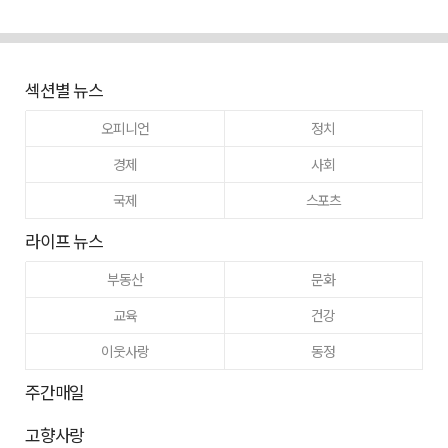
섹션별 뉴스
오피니언
정치
경제
사회
국제
스포츠
라이프 뉴스
부동산
문화
교육
건강
이웃사랑
동정
주간매일
고향사랑