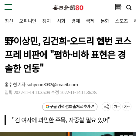
최신
오피니언
정치
사회
경제
국제
문화
스포츠
野이상민, 김건희-오드리 헵번 코스
프레 비판에 "폄하·비하 표현은 경
솔한 언동"
홍수현 기자
suhyeon3032@imaeil.com
입력 2022-11-14 11:35:09 수정 2022-11-14 11:36:28
구글 검색 선호 출처로 추가
"김 여사에 과민한 주목, 자중할 필요 있어"