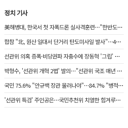
정치 기사
美해병대, 한국서 첫 자폭드론 실사격훈련…"한반도 지형 학습"
합참 "北, 원산 일대서 단거리 탄도미사일 발사"…42일 만
선관위 의혹 증폭·비당권파 자충수에 장동혁 '그립' 더 강해졌다
박형수, '선관위 개혁 2법' 발의…"선관위 국조 매년 실시"
국민 75.6% "안규백 장관 물러나야"…84.7% "병적기록부 공개해야"
'선관위 특검' 주인공은…국민추천위 치열한 힘겨루기 나설 듯