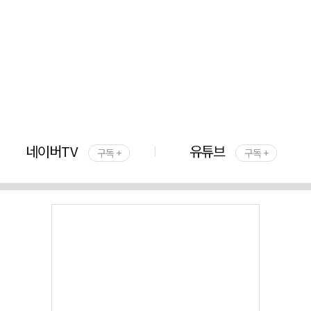
네이버TV
유튜브
구독 +
구독 +