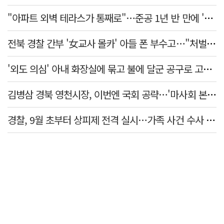
"아파트 외벽 테라스가 통째로"…준공 1년 반 만에 '아찔 사고'
전북 경찰 간부 '女교사 몰카' 아들 폰 부수고…"처벌 못하는 사안" 내부망에 글
'외도 의심' 아내 화장실에 묶고 불에 달군 공구로 고문…남편 검거
김병삼 경북 영천시장, 이번엔 국회 공략…'마사회 본사 이전·광역교통망 확충' 요청
경찰, 9월 초부터 상피제 전격 실시…가족 사건 수사 못해