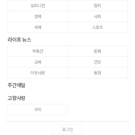
오피니언
정치
경제
사회
국제
스포츠
라이프 뉴스
부동산
문화
교육
건강
이웃사랑
동정
주간매일
고향사랑
구미
로그인