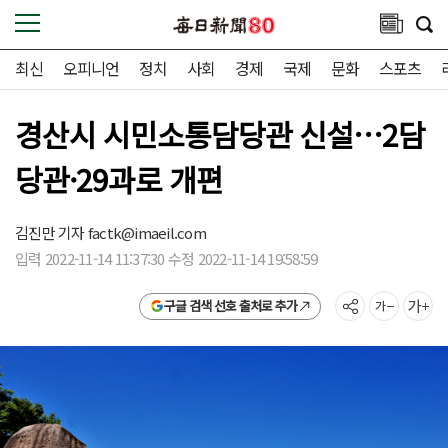
최신
오피니언
정치
사회
경제
국제
문화
스포츠
경산시 시민소통담당관 신설…2담
당관·29과로 개편
김진만 기자
factk@imaeil.com
입력 2022-11-14 11:37:30 수정 2022-11-14 19:58:59
구글 검색 선호 출처로 추가