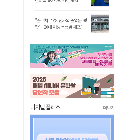
린이집 교사 2명 검찰 송치
"골프채로 YG 신사옥 출입문 '쾅
쾅'…20대 여성 현행범 체포"
디지털 플러스
더보기