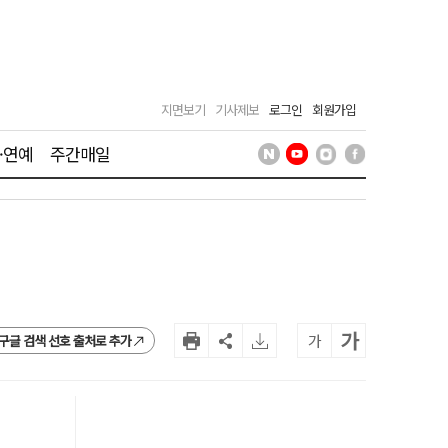
지면보기
기사제보
로그인
회원가입
·연예
주간매일
가
가
구글 검색 선호 출처로 추가