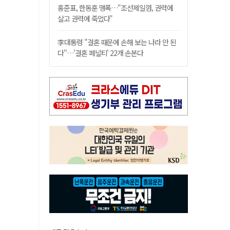
홍준표, 한동훈 맹폭…"조선제일껌, 권력에
살고 권력에 죽었다"
李대통령 "결혼 때문에 손해 보는 나라 안 된
다"…'결혼 페널티' 22개 손본다