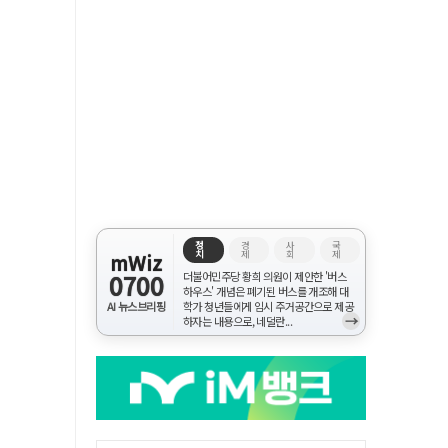
정
경
사
국
치
제
회
제
mWiz
0700
더불어민주당 황희 의원이 제안한 '버스
하우스' 개념은 폐기된 버스를 개조해 대
AI 뉴스브리핑
학가 청년들에게 임시 주거공간으로 제공
→
하자는 내용으로, 네덜란...