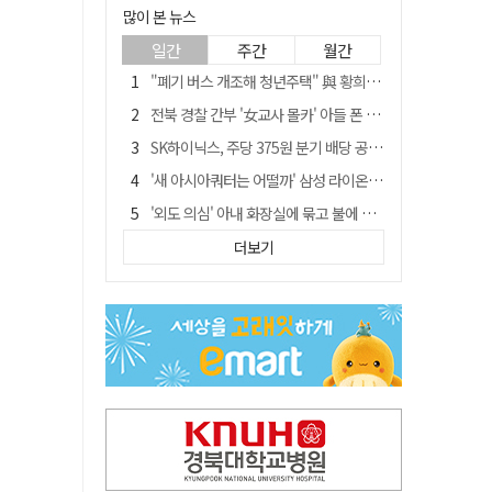
많이 본 뉴스
일간
주간
월간
"폐기 버스 개조해 청년주택" 與 황희…'딸 학비는 年 4200만원'
전북 경찰 간부 '女교사 몰카' 아들 폰 부수고…"처벌 못하는 사안" 내부망에 글
SK하이닉스, 주당 375원 분기 배당 공시…"3분기 중 주주환원 방안 확정"
'새 아시아쿼터는 어떨까' 삼성 라이온즈, 새 얼굴 투수 미야모리 영입
'외도 의심' 아내 화장실에 묶고 불에 달군 공구로 고문…남편 검거
박권현 청도군수, '햇빛 연금 사업' 공약 시동걸어
더보기
김병삼 경북 영천시장, 이번엔 국회 공략…'마사회 본사 이전·광역교통망 확충' 요청
봉화서 주택 에어컨 실외기에서 시작된 불… 주택 화재로 번져
"3세 아동 학대"…대구 북구 국공립어린이집 교사 2명 검찰 송치
경찰, 9월 초부터 상피제 전격 실시…가족 사건 수사 못해