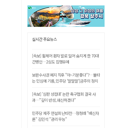
실시간 주요뉴스
[속보] 휠체어 환자 발로 밀어 숨지게 한 70대
간병인…2심도 집행유예
보완수사권 폐지 직후 "야~기분좋다"?…불타
는 민심에 기름, 민주당 '말말말'[금주의 정치
舌전]
[속보] '심판 성접대' 논란 축구협회 결국 사
과…"깊이 반성, 쇄신하겠다"
민주당 제주 연설회 난타전…정청래 "배신자
론" 김민석 "관리 무능"