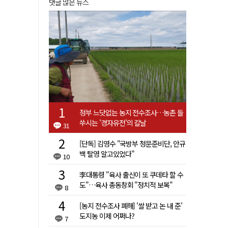
댓글 많은 뉴스
정부 느닷없는 농지 전수조사…농촌 들
쑤시는 '경자유전'의 칼날
31
[단독] 김영수 "국방부 청문준비단, 안규
백 탈영 알고있었다"
10
李대통령 "육사 출신이 또 쿠데타 할 수
도"…육사 총동창회 "정치적 보복"
8
[농지 전수조사 폐해] '쌀 받고 논 내 준'
도지농 이제 어쩌나?
7