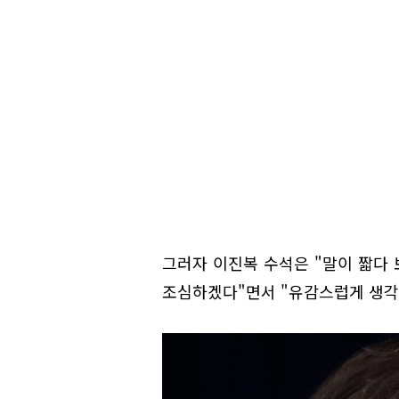
그러자 이진복 수석은 "말이 짧다
조심하겠다"면서 "유감스럽게 생각