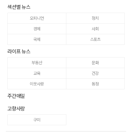
섹션별 뉴스
오피니언
정치
경제
사회
국제
스포츠
라이프 뉴스
부동산
문화
교육
건강
이웃사랑
동정
주간매일
고향사랑
구미