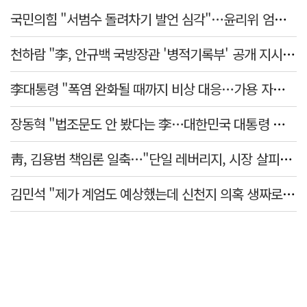
국민의힘 "서범수 돌려차기 발언 심각"…윤리위 엄중 조치 의견 모아
천하람 "李, 안규백 국방장관 '병적기록부' 공개 지시해야"
李대통령 "폭염 완화될 때까지 비상 대응…가용 자원 총동원"
장동혁 "법조문도 안 봤다는 李…대한민국 대통령 맞나, 역대급 망언"
靑, 김용범 책임론 일축…"단일 레버리지, 시장 살피고 대책 챙길 때"
김민석 "제가 계엄도 예상했는데 신천지 의혹 생짜로 말했겠나"