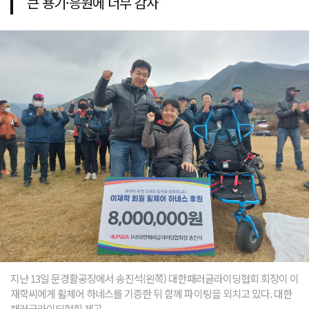
큰 용기·응원에 너무 감사"
지난 13일 문경활공장에서 송진석(왼쪽) 대한패러글라이딩협회 회장이 이
재학씨에게 휠체어 하네스를 기증한 뒤 함께 파이팅을 외치고 있다. 대한
패러글라이딩협회 제공