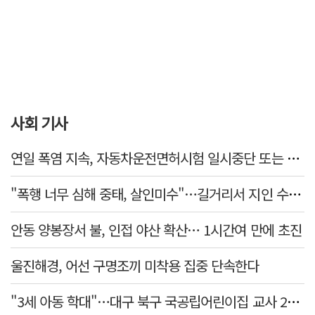
사회 기사
연일 폭염 지속, 자동차운전면허시험 일시중단 또는 축소 운영
"폭행 너무 심해 중태, 살인미수"…길거리서 지인 수십회 때린 50대 '긴급체포'
안동 양봉장서 불, 인접 야산 확산… 1시간여 만에 초진
울진해경, 어선 구명조끼 미착용 집중 단속한다
"3세 아동 학대"…대구 북구 국공립어린이집 교사 2명 검찰 송치