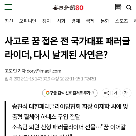
최신
오피니언
정치
사회
경제
국제
문화
스포츠
사고로 꿈 접은 전 국가대표 패러글
라이더, 다시 날게된 사연은?
고도현 기자
dory@imaeil.com
입력 2022-11-15 14:33:19 수정 2022-11-15 17:24:51
구글 검색 선호 출처로 추가
송진석 대한패러글라이딩협회 회장 이재학 씨에 맞
춤형 휠체어 하네스 구입 전달
소속팀 회원 신형 패러글라이더 선물…"꿈 이어갈