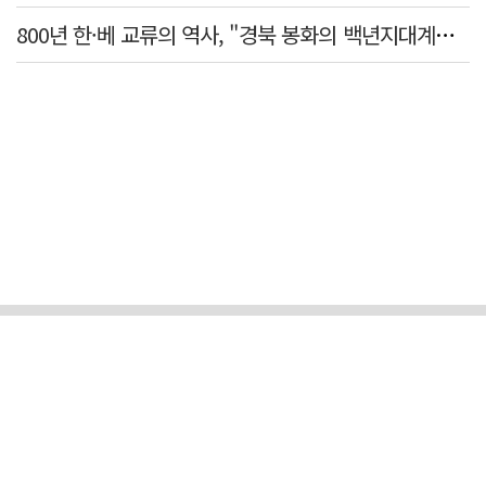
800년 한·베 교류의 역사, "경북 봉화의 백년지대계로 피어난다"