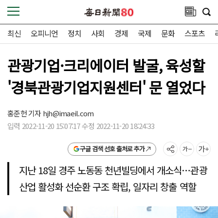
최신
오피니언
정치
사회
경제
국제
문화
스포츠
관광기업·크리에이터 발굴, 육성할
'경북관광기업지원센터' 문 열었다
홍준헌 기자
hjh@imaeil.com
입력 2022-11-20 15:07:17 수정 2022-11-20 18:24:33
구글 검색 선호 출처로 추가
지난 18일 경주 노동동 천년빌딩에서 개소식…관광
산업 활성화 선순환 구조 확립, 일자리 창출 역할