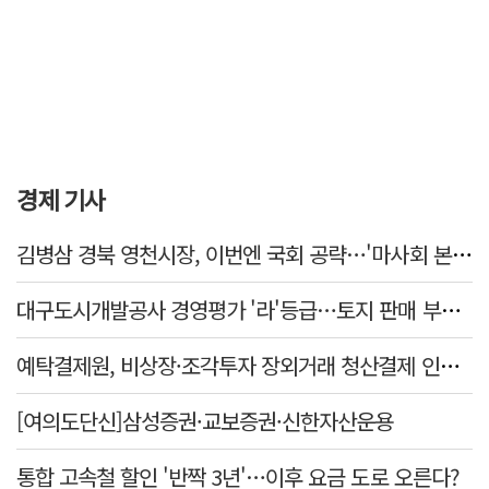
경제 기사
김병삼 경북 영천시장, 이번엔 국회 공략…'마사회 본사 이전·광역교통망 확충' 요청
대구도시개발공사 경영평가 '라'등급…토지 판매 부진에 1년 만에 두 단계 '뚝'
예탁결제원, 비상장·조각투자 장외거래 청산결제 인프라 구축 착수…연내 가동
[여의도단신]삼성증권·교보증권·신한자산운용
통합 고속철 할인 '반짝 3년'…이후 요금 도로 오른다?