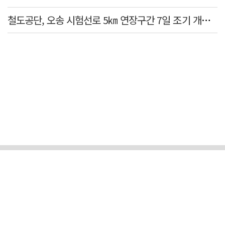
철도공단, 오송 시험선로 5㎞ 연장구간 7일 조기 개통…LA 메트로 사업 지원