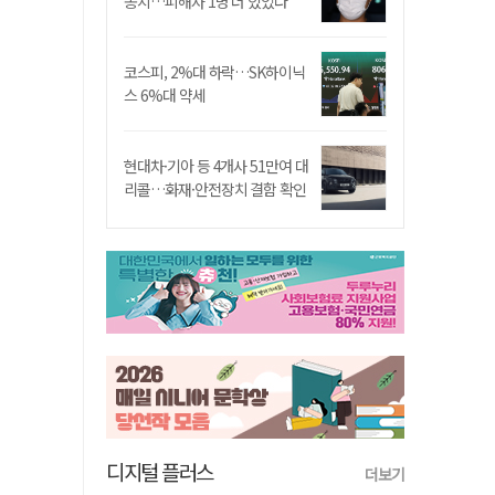
송치…피해자 1명 더 있었다
코스피, 2%대 하락…SK하이닉
스 6%대 약세
현대차·기아 등 4개사 51만여 대
리콜…화재·안전장치 결함 확인
디지털 플러스
더보기