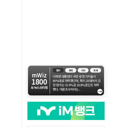
정치
경제
사회
국제
mWiz
이재명 대통령의 국정 운영 지지율이
1800
40%대로 하락했으며, 특히 20대에서 긍
정 평가는 33.9%로 18.8%포인트 하락
AI 뉴스브리핑
했다. 여론조사에서는...
→