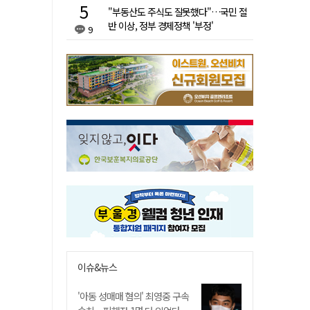
"부동산도 주식도 잘못했다"…국민 절
반 이상, 정부 경제정책 '부정'
9
이슈&뉴스
'아동 성매매 혐의' 최영중 구속