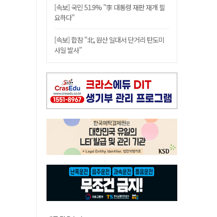
[속보] 국민 51.9% "李 대통령 재판 재개 필
요하다"
[속보] 합참 "北, 원산 일대서 단거리 탄도미
사일 발사"