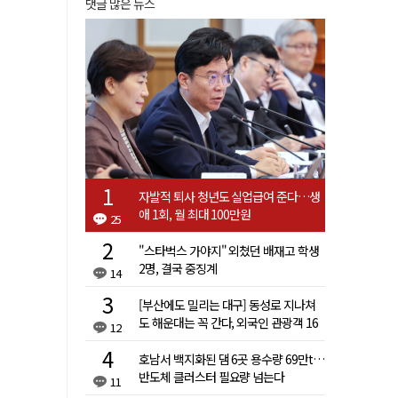
댓글 많은 뉴스
자발적 퇴사 청년도 실업급여 준다…생
애 1회, 월 최대 100만원
25
"스타벅스 가야지" 외쳤던 배재고 학생
2명, 결국 중징계
14
[부산에도 밀리는 대구] 동성로 지나쳐
도 해운대는 꼭 간다, 외국인 관광객 16
12
배 차이
호남서 백지화된 댐 6곳 용수량 69만t…
반도체 클러스터 필요량 넘는다
11