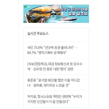
실시간 주요뉴스
국민 75.6% "안규백 장관 물러나야"…
84.7% "병적기록부 공개해야"
[속보]종합특검, 대검 정보통신과 등 압수수
색…심우정 전 총장 '내란 혐의' 관련
홍준표 "윤석열 때 단물 빨던 이들 어디갔
나…원희룡, 정치무상 느꼈을 것"
허지웅, 형사소송법 개정안 관련해 "우리가
지지한 인간들이 이 꼴 만들었다"