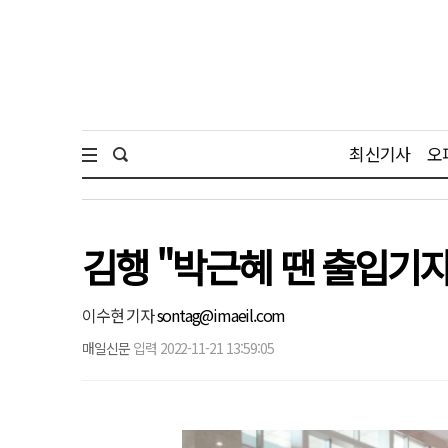
최신기사
오
김행 "박근혜 땐 출입기
이수현 기자
sontag@imaeil.com
매일신문
입력 2022-11-21 13:59:05