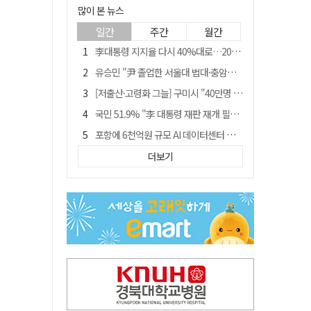
많이 본 뉴스
일간
주간
월간
李대통령 지지율 다시 40%대로…20대는 18.8%p 급락
유승민 "尹 졸업한 서울대 법대·충암고도 없애야"…李 육사 통합 직격
[저출산·고령화 그늘] 구미시 "40만명 사수" 고령군 "3만명대 회복"
국민 51.9% "李 대통령 재판 재개 필요하다"
포항에 6천억원 규모 AI 데이터센터 들어선다
李대통령 "육사 출신이 또 쿠데타 할 수도"…육사 총동창회 "정치적 보복"
더보기
경찰, 홍명보 선임 의혹 수사…대한축구협회 전격 압수수색
경북 영천시, 9월부터 11월까지 반값 여행 혜택 제공
"김용민, 흑백논리로 세상 보는 듯" 검찰 내부서 지탄
월 매출 9천만원에도 문 닫는 영양 젖소농장… "일할 사람이 없어"