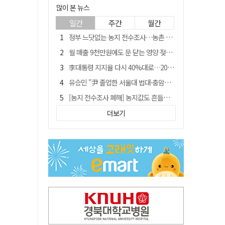
많이 본 뉴스
일간
주간
월간
정부 느닷없는 농지 전수조사…농촌 들쑤시는 '경자유전'의 칼날
월 매출 9천만원에도 문 닫는 영양 젖소농장… "일할 사람이 없어"
李대통령 지지율 다시 40%대로…20대는 18.8%p 급락
유승민 "尹 졸업한 서울대 법대·충암고도 없애야"…李 육사 통합 직격
[농지 전수조사 폐해] 농지값도 흔들리나…"도지 막히면 헐값 매물 나올 수도"
지역활성화 펀드 9호…포항 AI 데이터센터에 6천억 투입
더보기
국민 51.9% "李 대통령 재판 재개 필요하다"
경북 영천시, 9월부터 11월까지 반값 여행 혜택 제공
아쉬운 태클
'솔리다임 IPO 추진설' SK하이닉스, 주가 9% 급락