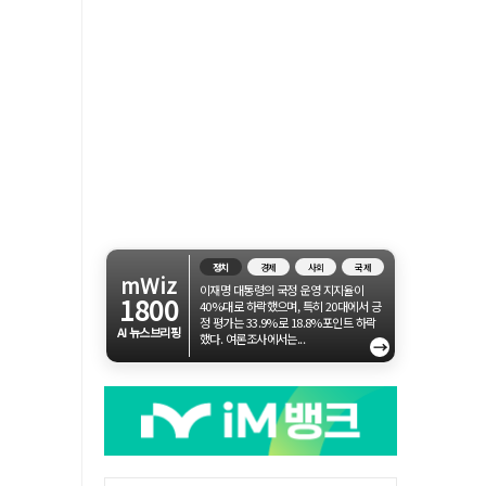
정치
경제
사회
국제
mWiz
이재명 대통령의 국정 운영 지지율이
1800
40%대로 하락했으며, 특히 20대에서 긍
정 평가는 33.9%로 18.8%포인트 하락
AI 뉴스브리핑
했다. 여론조사에서는...
→