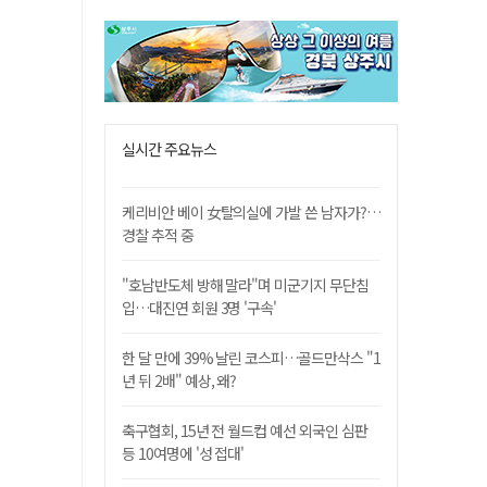
실시간 주요뉴스
케리비안 베이 女탈의실에 가발 쓴 남자가?…
경찰 추적 중
"호남반도체 방해 말라"며 미군기지 무단침
입…대진연 회원 3명 '구속'
한 달 만에 39% 날린 코스피…골드만삭스 "1
년 뒤 2배" 예상, 왜?
축구협회, 15년 전 월드컵 예선 외국인 심판
등 10여명에 '성 접대'