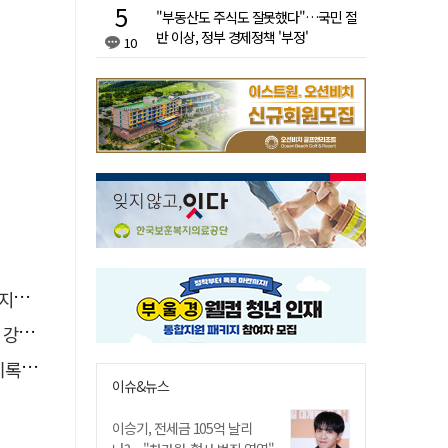
"부동산도 주식도 잘못했다"…국민 절
반 이상, 정부 경제정책 '부정'
10
습"
졌다
해야"
이슈&뉴스
이승기, 전세금 105억 날리