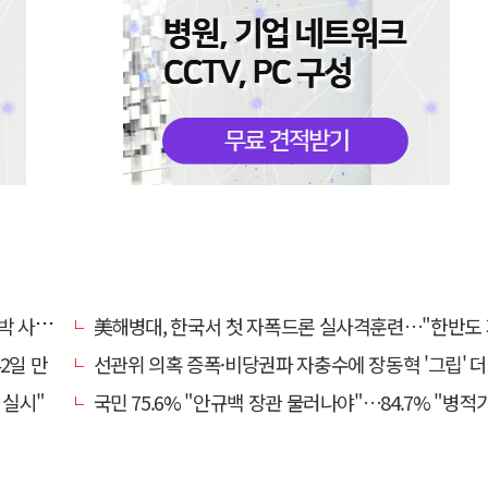
과하라"
美해병대, 한국서 첫 자폭드론 실사격훈련…"한반도 지형 학
2일 만
선관위 의혹 증폭·비당권파 자충수에 장동혁 '그립' 더 강해
 실시"
국민 75.6% "안규백 장관 물러나야"…84.7% "병적기록부 공개