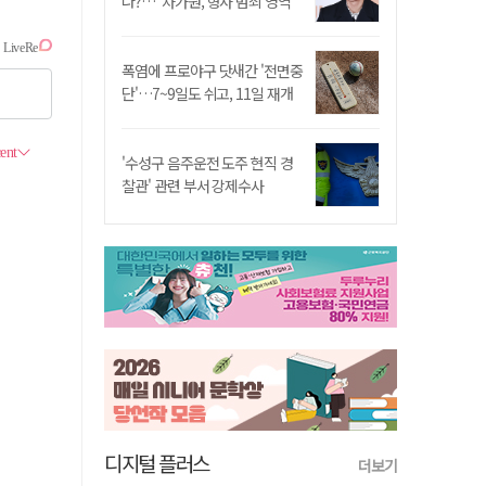
나?…"차가원, 형사 범죄 영역"
폭염에 프로야구 닷새간 '전면중
단'…7~9일도 쉬고, 11일 재개
'수성구 음주운전 도주 현직 경
찰관' 관련 부서 강제수사
디지털 플러스
더보기