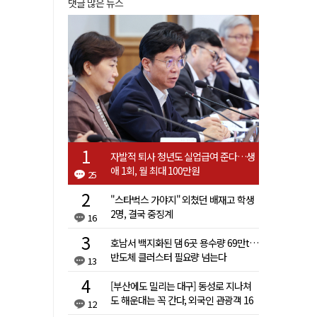
댓글 많은 뉴스
자발적 퇴사 청년도 실업급여 준다…생
애 1회, 월 최대 100만원
25
"스타벅스 가야지" 외쳤던 배재고 학생
2명, 결국 중징계
16
호남서 백지화된 댐 6곳 용수량 69만t…
반도체 클러스터 필요량 넘는다
13
[부산에도 밀리는 대구] 동성로 지나쳐
도 해운대는 꼭 간다, 외국인 관광객 16
12
배 차이