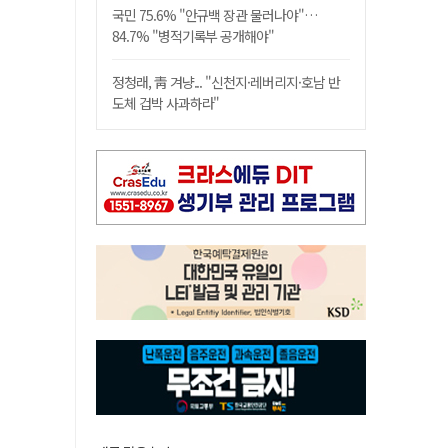
국민 75.6% "안규백 장관 물러나야"…
84.7% "병적기록부 공개해야"
정청래, 靑 겨냥... "신천지·레버리지·호남 반
도체 겁박 사과하라"