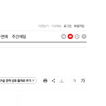
지면보기
기사제보
로그인
회원가입
·연예
주간매일
가
가
구글 검색 선호 출처로 추가