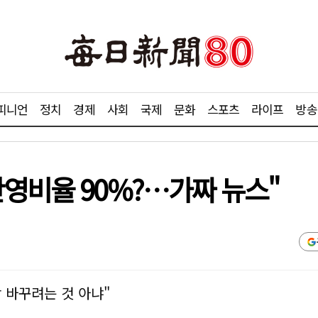
피니언
정치
경제
사회
국제
문화
스포츠
라이프
방송
반영비율 90%?…가짜 뉴스"
람 바꾸려는 것 아냐"