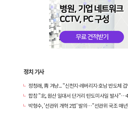
정치 기사
정청래, 靑 겨냥... "신천지·레버리지·호남 반도체 겁박 사
합참 "北, 원산 일대서 단거리 탄도미사일 발사"…4
박형수, '선관위 개혁 2법' 발의…"선관위 국조 매년