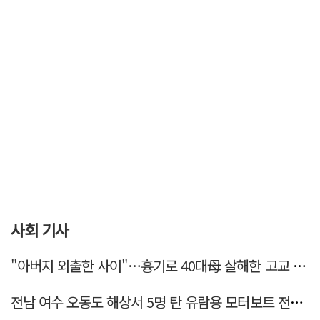
사회 기사
"아버지 외출한 사이"…흉기로 40대母 살해한 고교 자퇴생, 구속 기로에
전남 여수 오동도 해상서 5명 탄 유람용 모터보트 전복…2명 숨져