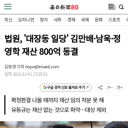
최신
오피니언
정치
사회
경제
국제
문화
스포츠
법원, '대장동 일당' 김만배·남욱·정
영학 재산 800억 동결
김영경 기자
hope@imaeil.com
입력 2022-12-01 17:25:13
구글 검색 선호 출처로 추가
확정판결 나올 때까지 재산 임의 처분 못 해
유동규는 재산 없는 것으로 파악…대상 제외