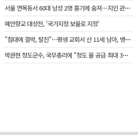
서울 면목동서 60대 남성 2명 흉기에 숨져…지인 관계로 추정
예안향교 대성전, '국가지정 보물로 지정'
"침대에 결박, 탈진"…평생 교회서 산 11세 남아, 병원 이송 끝 숨져
박권현 청도군수, 국무총리에 "청도 물 공급 최대 3만t 늘려달라"