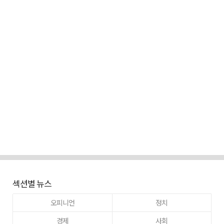
섹션별 뉴스
오피니언
정치
경제
사회