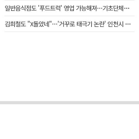
일반음식점도 '푸드트럭' 영업 가능해져…기초단체별 조례 개정 움직임
김희철도 "X돌았네"…'거꾸로 태극기 논란' 인천시 현수막, 이틀 만에 철거