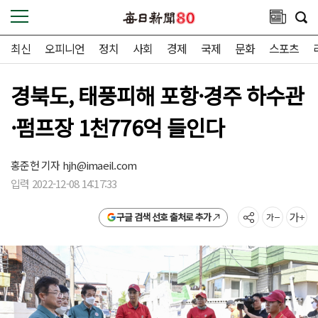
최신
오피니언
정치
사회
경제
국제
문화
스포츠
경북도, 태풍피해 포항·경주 하수관
·펌프장 1천776억 들인다
홍준헌 기자
hjh@imaeil.com
입력 2022-12-08 14:17:33
구글 검색 선호 출처로 추가