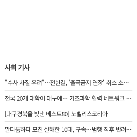
사회 기사
"수사 차질 우려"…전한길, '출국금지 연장' 취소 소송 패소
전국 20개 대학이 대구에… 기초과학 협력 네트워크 출범하다
[대구경북을 빛낸 베스트80] 노벨리스코리아
말다툼하다 모친 살해한 10대, 구속…범행 직후 반려견도 죽여