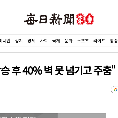
피니언
정치
경제
사회
국제
문화
스포츠
라이프
방송
상승 후 40% 벽 못 넘기고 주춤"