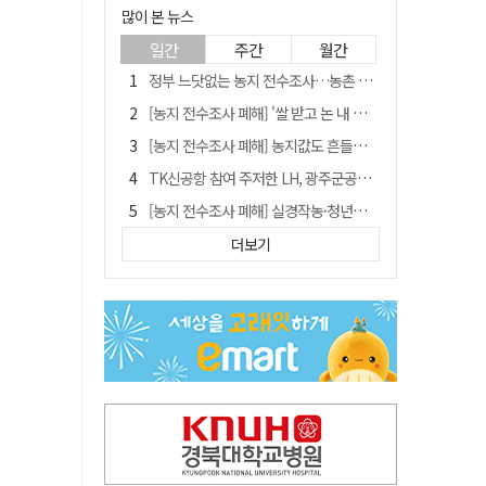
많이 본 뉴스
일간
주간
월간
정부 느닷없는 농지 전수조사…농촌 들쑤시는 '경자유전'의 칼날
[농지 전수조사 폐해] '쌀 받고 논 내 준' 도지농 이제 어쩌나?
[농지 전수조사 폐해] 농지값도 흔들리나…"도지 막히면 헐값 매물 나올 수도"
TK신공항 참여 주저한 LH, 광주군공항 사업에는 앞장
[농지 전수조사 폐해] 실경작농·청년농 부담도 커진다
[단독] 김영수 "국방부 청문준비단, 안규백 탈영 알고있었다"
더보기
[기고] 대구 미래는 금호강·팔공산에 있다
청도군정 '두 시어머니'가 되어서는 안된다
홈플러스 다시 문 연다… 대구경북 매장도 재개장 준비 돌입
"상법개정해도 주주가 '봉'"…하이닉스 솔리다임 상장설에 술렁[개미와글와글]