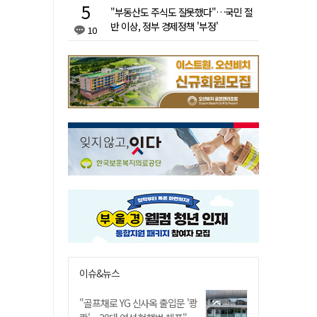
"부동산도 주식도 잘못했다"…국민 절
반 이상, 정부 경제정책 '부정'
10
이슈&뉴스
"골프채로 YG 신사옥 출입문 '쾅