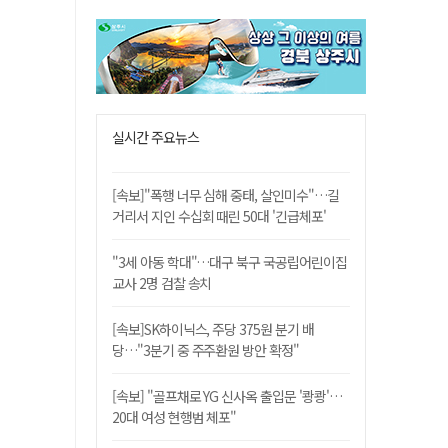
실시간 주요뉴스
[속보]"폭행 너무 심해 중태, 살인미수"…길
거리서 지인 수십회 때린 50대 '긴급체포'
"3세 아동 학대"…대구 북구 국공립어린이집
교사 2명 검찰 송치
[속보]SK하이닉스, 주당 375원 분기 배
당…"3분기 중 주주환원 방안 확정"
[속보] "골프채로 YG 신사옥 출입문 '쾅쾅'…
20대 여성 현행범 체포"