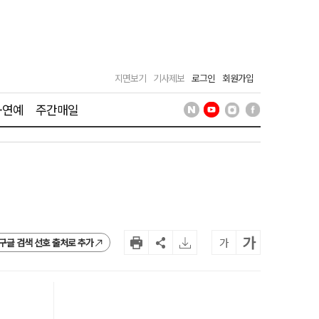
지면보기
기사제보
로그인
회원가입
·연예
주간매일
가
가
구글 검색 선호 출처로 추가