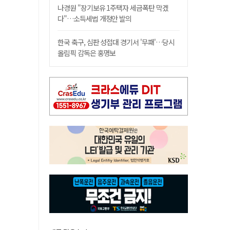
나경원 "장기보유 1주택자 세금폭탄 막겠
다"…소득세법 개정안 발의
한국 축구, 심판 성접대 경기서 '무패'…당시
올림픽 감독은 홍명보