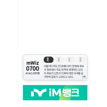
정
경
사
국
치
제
회
제
mWiz
0700
더불어민주당 전당대회에서 정청래 후보
가 청와대의 주요 정책과 경쟁자인 김민
AI 뉴스브리핑
석 후보의 신천지 의혹에 대한 사과를 요
→
구하며 갈등이 고조되고 있다...