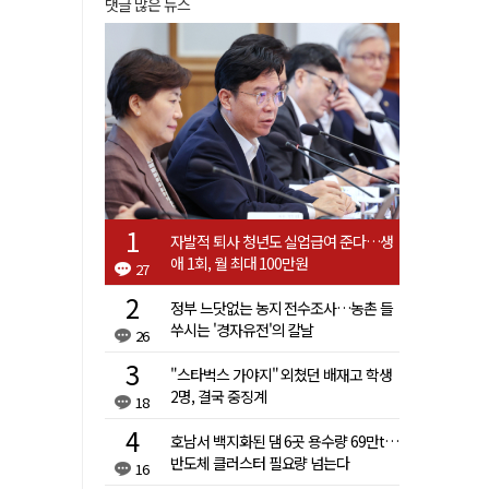
댓글 많은 뉴스
자발적 퇴사 청년도 실업급여 준다…생
애 1회, 월 최대 100만원
27
정부 느닷없는 농지 전수조사…농촌 들
쑤시는 '경자유전'의 칼날
26
"스타벅스 가야지" 외쳤던 배재고 학생
2명, 결국 중징계
18
호남서 백지화된 댐 6곳 용수량 69만t…
반도체 클러스터 필요량 넘는다
16