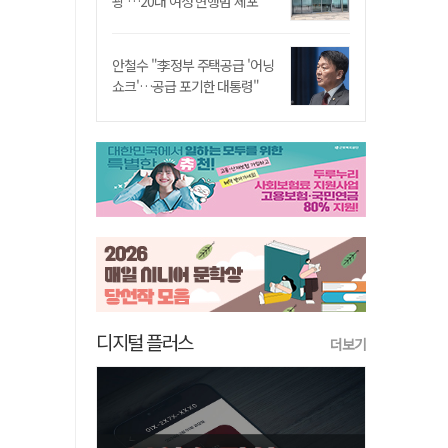
쾅'…20대 여성 현행범 체포"
안철수 "李정부 주택공급 '어닝
쇼크'…공급 포기한 대통령"
디지털 플러스
더보기