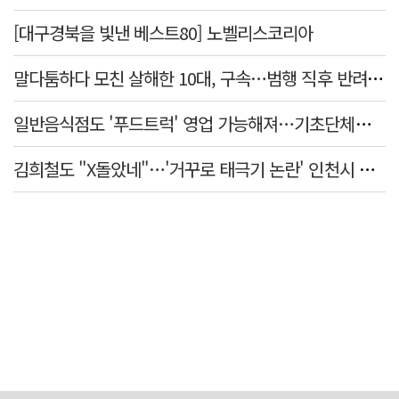
[대구경북을 빛낸 베스트80] 노벨리스코리아
말다툼하다 모친 살해한 10대, 구속…범행 직후 반려견도 죽여
일반음식점도 '푸드트럭' 영업 가능해져…기초단체별 조례 개정 움직임
김희철도 "X돌았네"…'거꾸로 태극기 논란' 인천시 현수막, 이틀 만에 철거