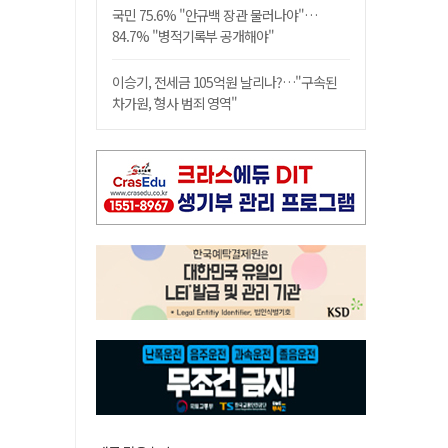
국민 75.6% "안규백 장관 물러나야"…
84.7% "병적기록부 공개해야"
이승기, 전세금 105억원 날리나?…"구속된
차가원, 형사 범죄 영역"