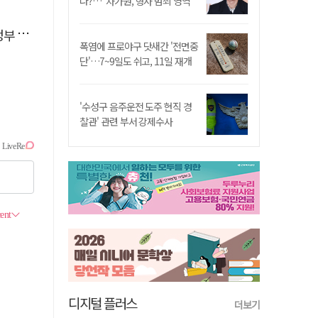
나?…"차가원, 형사 범죄 영역"
 시위
폭염에 프로야구 닷새간 '전면중
단'…7~9일도 쉬고, 11일 재개
'수성구 음주운전 도주 현직 경
찰관' 관련 부서 강제수사
디지털 플러스
더보기