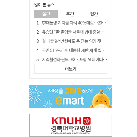
많이 본 뉴스
일간
주간
월간
李대통령 지지율 다시 40%대로…20대는 18.8%p 급락
유승민 "尹 졸업한 서울대 법대·충암고도 없애야"…李 육사 통합 직격
월 매출 9천만원에도 문 닫는 영양 젖소농장… "일할 사람이 없어"
국민 51.9% "李 대통령 재판 재개 필요하다"
지역활성화 펀드 9호…포항 AI 데이터센터에 6천억 투입
경북 영천시, 9월부터 11월까지 반값 여행 혜택 제공
더보기
아쉬운 태클
'솔리다임 IPO 추진설' SK하이닉스, 주가 9% 급락
경찰, 홍명보 선임 의혹 수사…대한축구협회 전격 압수수색
"김용민, 흑백논리로 세상 보는 듯" 검찰 내부서 지탄