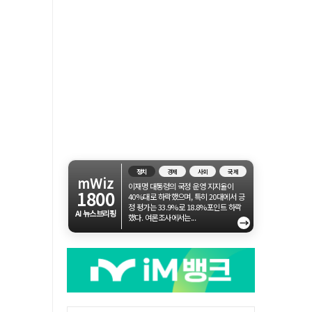
정치
경제
사회
국제
mWiz
이재명 대통령의 국정 운영 지지율이
1800
40%대로 하락했으며, 특히 20대에서 긍
정 평가는 33.9%로 18.8%포인트 하락
AI 뉴스브리핑
했다. 여론조사에서는...
→