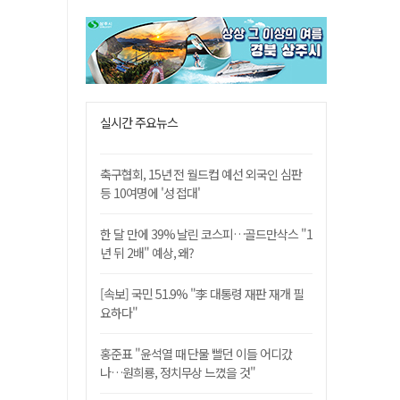
실시간 주요뉴스
축구협회, 15년 전 월드컵 예선 외국인 심판
등 10여명에 '성 접대'
한 달 만에 39% 날린 코스피…골드만삭스 "1
년 뒤 2배" 예상, 왜?
[속보] 국민 51.9% "李 대통령 재판 재개 필
요하다"
홍준표 "윤석열 때 단물 빨던 이들 어디갔
나…원희룡, 정치무상 느꼈을 것"