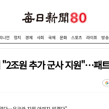
피니언
정치
경제
사회
국제
문화
스포츠
라이프
방송
 "2조원 추가 군사 지원"…패
 없다…우크라 지원 아끼지 않겠다"