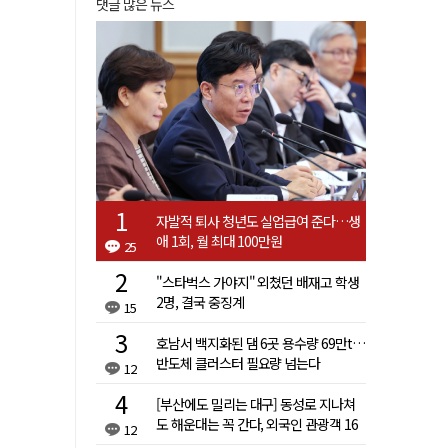
댓글 많은 뉴스
자발적 퇴사 청년도 실업급여 준다…생
애 1회, 월 최대 100만원
25
"스타벅스 가야지" 외쳤던 배재고 학생
2명, 결국 중징계
15
호남서 백지화된 댐 6곳 용수량 69만t…
반도체 클러스터 필요량 넘는다
12
[부산에도 밀리는 대구] 동성로 지나쳐
도 해운대는 꼭 간다, 외국인 관광객 16
12
배 차이