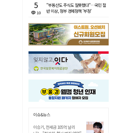
"부동산도 주식도 잘못했다"…국민 절
반 이상, 정부 경제정책 '부정'
10
이슈&뉴스
이승기, 전세금 105억 날리