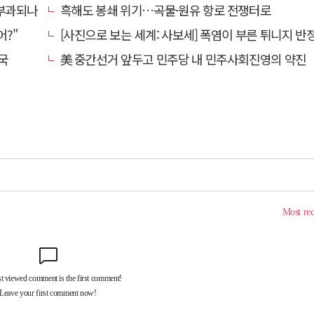
 부과되나
흑해도 봉쇄 위기…곡물·원유 항로 전쟁터로
어?"
[사진으로 보는 세계: 사보세] 폭염이 부른 튀니지 반정부
국
美 중간선거 앞두고 민주당 내 민주사회진영의 약진