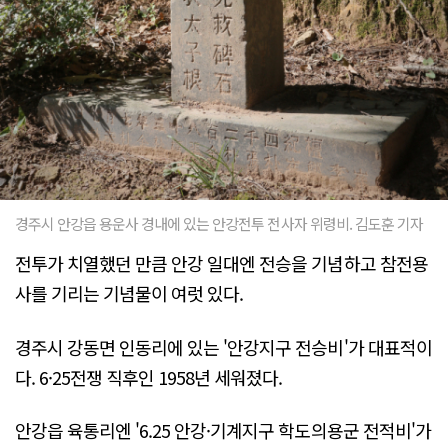
경주시 안강읍 용운사 경내에 있는 안강전투 전사자 위령비. 김도훈 기자
전투가 치열했던 만큼 안강 일대엔 전승을 기념하고 참전용
사를 기리는 기념물이 여럿 있다.
경주시 강동면 인동리에 있는 '안강지구 전승비'가 대표적이
다. 6·25전쟁 직후인 1958년 세워졌다.
안강읍 육통리엔 '6.25 안강·기계지구 학도의용군 전적비'가