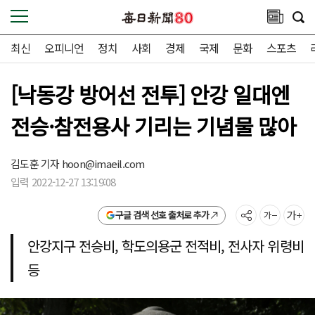
최신
오피니언
정치
사회
경제
국제
문화
스포츠
[낙동강 방어선 전투] 안강 일대엔
전승·참전용사 기리는 기념물 많아
김도훈 기자
hoon@imaeil.com
입력 2022-12-27 13:19:08
구글 검색 선호 출처로 추가
안강지구 전승비, 학도의용군 전적비, 전사자 위령비
등