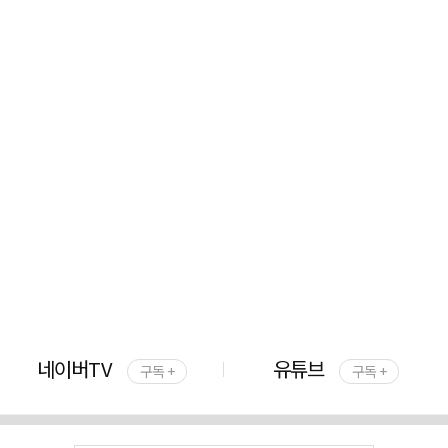
네이버TV
유튜브
구독 +
구독 +