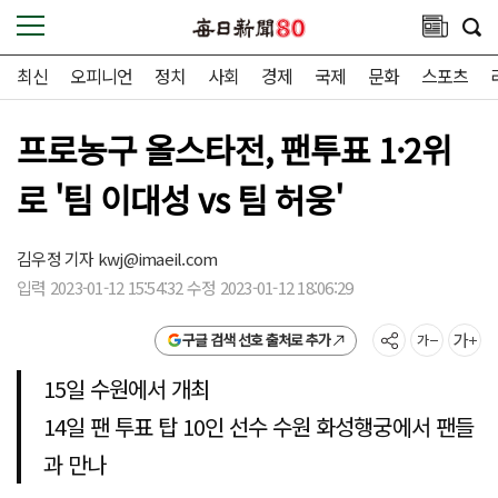
최신
오피니언
정치
사회
경제
국제
문화
스포츠
프로농구 올스타전, 팬투표 1·2위
로 '팀 이대성 vs 팀 허웅'
김우정 기자
kwj@imaeil.com
입력 2023-01-12 15:54:32 수정 2023-01-12 18:06:29
구글 검색 선호 출처로 추가
15일 수원에서 개최
14일 팬 투표 탑 10인 선수 수원 화성행궁에서 팬들
과 만나