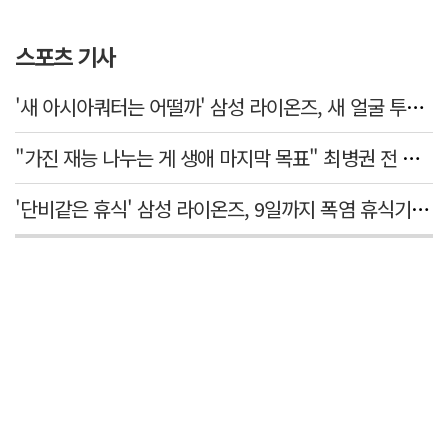
스포츠 기사
'새 아시아쿼터는 어떨까' 삼성 라이온즈, 새 얼굴 투수 미야모리 영입
"가진 재능 나누는 게 생애 마지막 목표" 최병권 전 대구체고 복싱 감독
'단비같은 휴식' 삼성 라이온즈, 9일까지 폭염 휴식기에 재정비