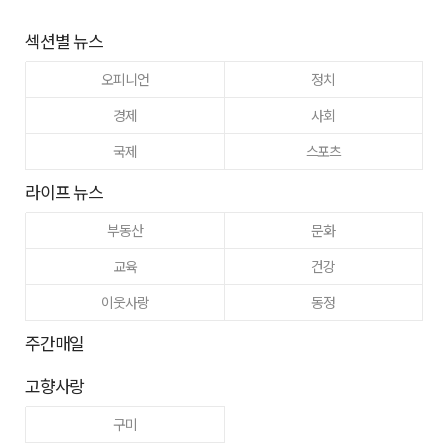
섹션별 뉴스
오피니언
정치
경제
사회
국제
스포츠
라이프 뉴스
부동산
문화
교육
건강
이웃사랑
동정
주간매일
고향사랑
구미