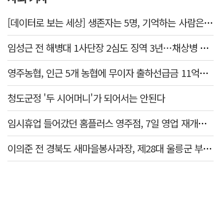
[데이터로 보는 세상] 생존자는 5명, 기억하는 사람은 늘었다
임성근 전 해병대 1사단장 2심도 징역 3년…채상병 순직 책임 유죄
영주농협, 인근 5개 농협에 무이자 출하선급금 11억원 지원…상생 유통망 강화
청도군정 '두 시어머니'가 되어서는 안된다
임시휴업 들어갔던 홈플러스 영주점, 7일 영업 재개…지하 1층만 운영
이의준 전 경북도 새마을봉사과장, 제28대 울릉군 부군수 취임