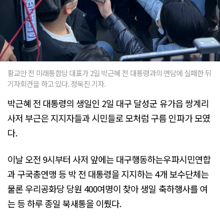
황교안 전 미래통합당 대표가 2일 박근혜 전 대통령과의 면담에 실패한 뒤
기자회견을 하고 있다. 정욱진 기자.
박근혜 전 대통령의 생일인 2일 대구 달성군 유가읍 쌍계리
사저 부근은 지지자들과 시민들로 모처럼 구름 인파가 모였
다.
이날 오전 9시부터 사저 앞에는 대구행동하는우파시민연합
과 구국총연맹 등 박 전 대통령을 지지하는 4개 보수단체는
물론 우리공화당 당원 400여명이 찾아 생일 축하행사를 여
는 등 하루 종일 북새통을 이뤘다.