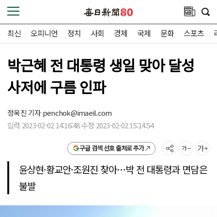
최신
오피니언
정치
사회
경제
국제
문화
스포츠
박근혜 전 대통령 생일 맞아 달성
사저에 구름 인파
정욱진 기자
penchok@imaeil.com
입력 2023-02-02 14:16:48 수정 2023-02-02 15:14:54
구글 검색 선호 출처로 추가
윤상현·황교안·조원진 찾아…박 전 대통령과 면담은
불발