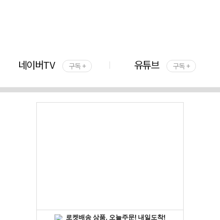
네이버TV
유튜브
구독 +
구독 +