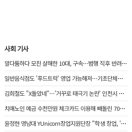
사회 기사
말다툼하다 모친 살해한 10대, 구속…범행 직후 반려견도 죽여
일반음식점도 '푸드트럭' 영업 가능해져…기초단체별 조례 개정 움직임
김희철도 "X돌았네"…'거꾸로 태극기 논란' 인천시 현수막, 이틀 만에 철거
치매노인 예금 수천만원 체크카드 이용해 빼돌린 70대 간병인, 집행유예
윤정현 영남대 YUnicorn창업지원단장 "학생 창업, '팀 빌딩'이 제일 중요"