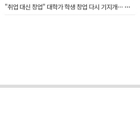
"취업 대신 창업" 대학가 학생 창업 다시 기지개… 창업자·기업·매출 동반 성장