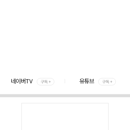
네이버TV
유튜브
구독 +
구독 +