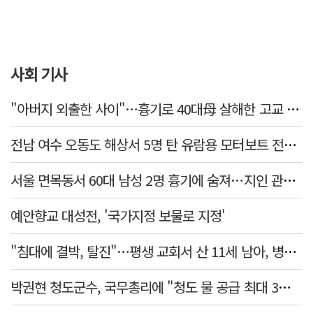
사회 기사
"아버지 외출한 사이"…흉기로 40대母 살해한 고교 자퇴생, 구속 기로에
전남 여수 오동도 해상서 5명 탄 유람용 모터보트 전복…2명 숨져
서울 면목동서 60대 남성 2명 흉기에 숨져…지인 관계로 추정
예안향교 대성전, '국가지정 보물로 지정'
"침대에 결박, 탈진"…평생 교회서 산 11세 남아, 병원 이송 끝 숨져
박권현 청도군수, 국무총리에 "청도 물 공급 최대 3만t 늘려달라"