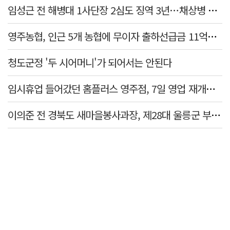
임성근 전 해병대 1사단장 2심도 징역 3년…채상병 순직 책임 유죄
영주농협, 인근 5개 농협에 무이자 출하선급금 11억원 지원…상생 유통망 강화
청도군정 '두 시어머니'가 되어서는 안된다
임시휴업 들어갔던 홈플러스 영주점, 7일 영업 재개…지하 1층만 운영
이의준 전 경북도 새마을봉사과장, 제28대 울릉군 부군수 취임