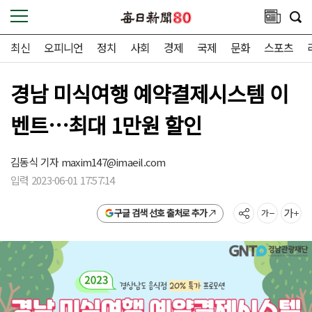
최신
오피니언
정치
사회
경제
국제
문화
스포츠
경남 미식여행 예약결제시스템 이
벤트…최대 1만원 할인
김동식 기자
maxim147@imaeil.com
입력 2023-06-01 17:57:14
구글 검색 선호 출처로 추가