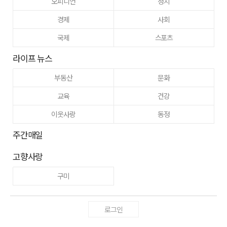
오피니언
정치
경제
사회
국제
스포츠
라이프 뉴스
부동산
문화
교육
건강
이웃사랑
동정
주간매일
고향사랑
구미
로그인