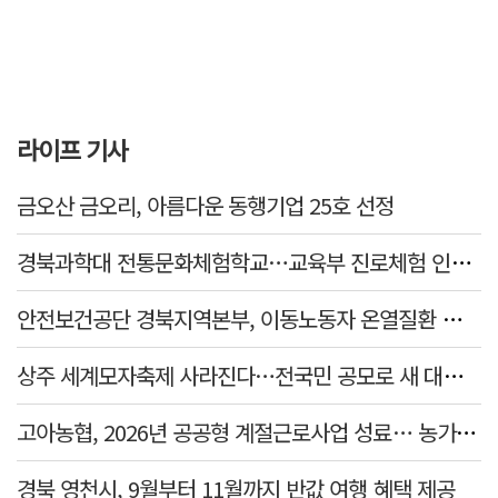
라이프 기사
금오산 금오리, 아름다운 동행기업 25호 선정
경북과학대 전통문화체험학교…교육부 진로체험 인증기관 선정
안전보건공단 경북지역본부, 이동노동자 온열질환 예방 캠페인
상주 세계모자축제 사라진다…전국민 공모로 새 대표축제 발굴 나서
고아농협, 2026년 공공형 계절근로사업 성료… 농가 일손 부족 해소 '효자'
경북 영천시, 9월부터 11월까지 반값 여행 혜택 제공