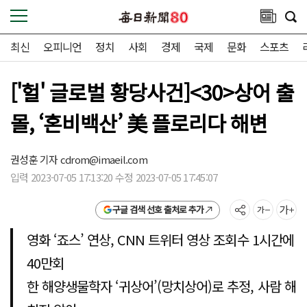
최신
오피니언
정치
사회
경제
국제
문화
스포츠
['헐' 글로벌 황당사건]<30>상어 출
몰, ‘혼비백산’ 美 플로리다 해변
권성훈 기자
cdrom@imaeil.com
입력 2023-07-05 17:13:20 수정 2023-07-05 17:45:07
구글 검색 선호 출처로 추가
영화 ‘죠스’ 연상, CNN 트위터 영상 조회수 1시간에
40만회
한 해양생물학자 ‘귀상어’(망치상어)로 추정, 사람 해