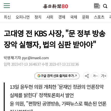
최신
오피니언
정치
사회
경제
국제
문화
스포츠
고대영 전 KBS 사장, "문 정부 방송
장악 실행자, 법의 심판 받아야"
박영채 기자
pyc@imaeil.com
입력 2023-07-13 16:46:37 수정 2023-07-13 21:32:36
구글 검색 선호 출처로 추가
13일 윤두현 의원 개최한 '문재인 정권의 언론장악
실체를 밝힌다' 정책토론회서 발언
윤 의원, "편향된 공영방송, 가짜뉴스로 훼손된 언론