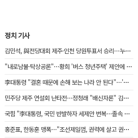
정치 기사
김민석, 與전당대회 제주·인천 당원투표서 승리…누적 득표는 '초박빙'
"내로남불·탁상공론"…황희 '버스 청년주택' 제안에 與 내부서도 쓴소리
李대통령 "결혼 때문에 손해 보는 나라 안 된다"…'결혼 페널티' 22개 손본다
민주당 제주 연설회 난타전…정청래 "배신자론" 김민석 "관리 무능"
국힘 "李대통령, 국민 반발하자 세제안 번복…졸속 국정 즉각 중단"
홍준표, 한동훈 맹폭…"조선제일껌, 권력에 살고 권력에 죽었다"