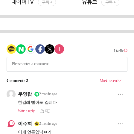
네이버TV
유튜브
구독 +
구독 +