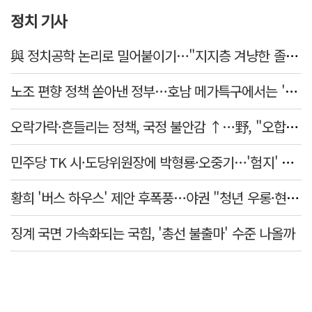
정치 기사
與 정치공학 논리로 밀어붙이기…"지지층 겨냥한 졸속 포퓰리즘 정책"
노조 편향 정책 쏟아낸 정부…호남 메가특구에서는 '반노조'?
오락가락·흔들리는 정책, 국정 불안감 ↑…野, "오합지졸"
민주당 TK 시·도당위원장에 박형룡·오중기…'험지' 총선 이끈다
황희 '버스 하우스' 제안 후폭풍…야권 "청년 우롱·현실 괴리" 총공세
징계 국면 가속화되는 국힘, '총선 불출마' 수준 나올까