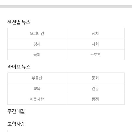
섹션별 뉴스
오피니언
정치
경제
사회
국제
스포츠
라이프 뉴스
부동산
문화
교육
건강
이웃사랑
동정
주간매일
고향사랑