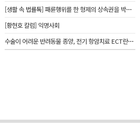
[생활 속 법률톡] 패륜행위를 한 형제의 상속권을 박탈시킬 수 있을까요
[황현호 칼럼] 익명사회
수술이 어려운 반려동물 종양, 전기 항암치료 ECT란? [반려동물 건강톡톡]