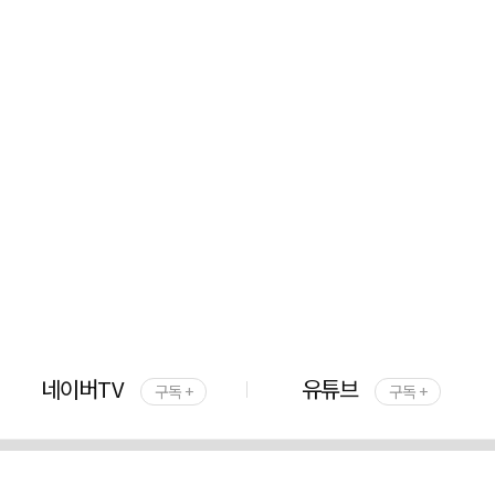
네이버TV
유튜브
구독 +
구독 +