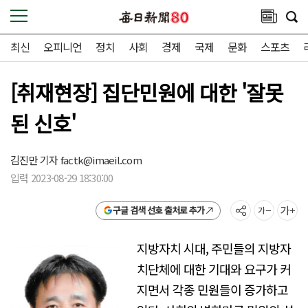
최신
오피니언
정치
사회
경제
국제
문화
스포츠
[취재현장] 집단민원에 대한 '잘못
된 신호'
김진만 기자
factk@imaeil.com
입력 2023-08-29 18:30:00
구글 검색 선호 출처로 추가
지방자치 시대, 주민들의 지방자
치단체에 대한 기대와 요구가 커
지면서 각종 민원들이 증가하고