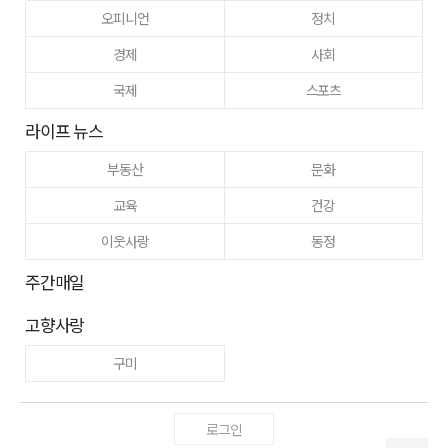
오피니언
정치
경제
사회
국제
스포츠
라이프 뉴스
부동산
문화
교육
건강
이웃사랑
동정
주간매일
고향사랑
구미
로그인