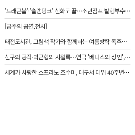
'드래곤볼'·'슬램덩크' 신화도 끝…소년점프 발행부수 100만부 붕괴
[금주의 공연,전시]
태전도서관, 그림책 작가와 함께하는 여름방학 독후체험 운영
신구의 공작·박근형의 샤일록…연극 '베니스의 상인', 28·29일 대구 공연
세계가 사랑한 소프라노 조수미, 대구서 데뷔 40주년 기념 무대