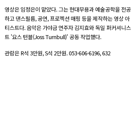
영상은 임정은이 맡았다. 그는 현대무용과 예술공학을 전공
하고 댄스필름, 공연, 프로젝션 매핑 등을 제작하는 영상 아
티스트다. 음악은 가야금 연주자 김지효와 독일 퍼커셔니스
트 '요스 턴블(Joss Turnbull)' 공동 작업했다.
관람은 R석 3만원, S석 2만원. 053-606-6196, 632