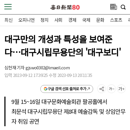
최신
오피니언
정치
사회
경제
국제
문화
스포츠
대구만의 개성과 특성을 보여준
다…대구시립무용단의 '대구보디'
심헌재 기자
gjswo0302@imaeil.com
입력 2023-09-12 17:39:25 수정 2023-09-13 20:11:35
구글 검색 선호 출처로 추가
9월 15~16일 대구문화예술회관 팔공홀에서
최문석 대구시립무용단 제8대 예술감독 및 상임안무
자 취임 공연