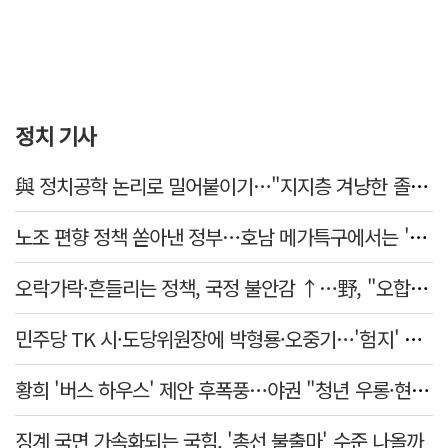
정치 기사
與 정치공학 논리로 밀어붙이기…"지지층 겨냥한 졸속 포퓰리즘 정책"
노조 편향 정책 쏟아낸 정부…호남 메가특구에서는 '반노조'?
오락가락·흔들리는 정책, 국정 불안감 ↑…野, "오합지졸"
민주당 TK 시·도당위원장에 박형룡·오중기…'험지' 총선 이끈다
황희 '버스 하우스' 제안 후폭풍…야권 "청년 우롱·현실 괴리" 총공세
징계 국면 가속화되는 국힘, '총선 불출마' 수준 나올까