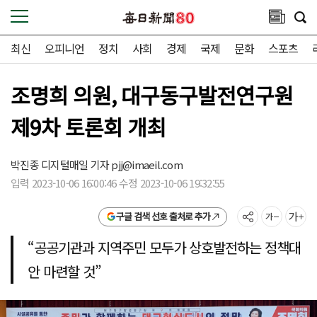
최신
오피니언
정치
사회
경제
국제
문화
스포츠
조명희 의원, 대구동구발전연구원
제9차 토론회 개최
박진종 디지털매일 기자
pjj@imaeil.com
입력 2023-10-06 16:00:46 수정 2023-10-06 19:32:55
구글 검색 선호 출처로 추가
“공공기관과 지역주민 모두가 상호발전하는 정책대
안 마련할 것”