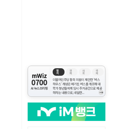
정
경
사
국
치
제
회
제
mWiz
0700
더불어민주당 황희 의원이 제안한 '버스
하우스' 개념은 폐기된 버스를 개조해 대
AI 뉴스브리핑
학가 청년들에게 임시 주거공간으로 제공
→
하자는 내용으로, 네덜란...