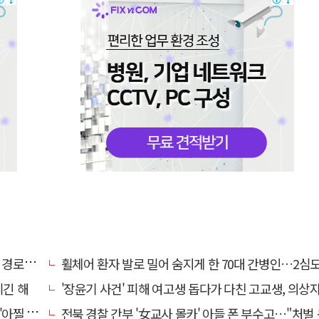
대 구속
휠체어 환자 발로 밀어 숨지게 한 70대 간병인…2심도 집
니긴 해
'장윤기 사건' 피해 여고생 돕다가 다친 고교생, 의상
 사고'
전북 경찰 간부 '女교사 몰카' 아들 폰 부수고…"처벌 못하는 사안" 내부망에