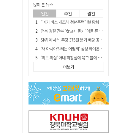
많이 본 뉴스
일간
주간
월간
"폐기 버스 개조해 청년주택" 與 황희…'딸 학비는 年 4200만원'
전북 경찰 간부 '女교사 몰카' 아들 폰 부수고…"처벌 못하는 사안" 내부망에 글
SK하이닉스, 주당 375원 분기 배당 공시…"3분기 중 주주환원 방안 확정"
'새 아시아쿼터는 어떨까' 삼성 라이온즈, 새 얼굴 투수 미야모리 영입
'외도 의심' 아내 화장실에 묶고 불에 달군 공구로 고문…남편 검거
박권현 청도군수, '햇빛 연금 사업' 공약 시동걸어
더보기
통합 고속철 할인 '반짝 3년'…이후 요금 도로 오른다?
한국 축구, 심판 성접대 경기서 '무패'…당시 올림픽 감독은 홍명보 [영상]
김병삼 경북 영천시장, 이번엔 국회 공략…'마사회 본사 이전·광역교통망 확충' 요청
경찰, 9월 초부터 상피제 전격 실시…가족 사건 수사 못해