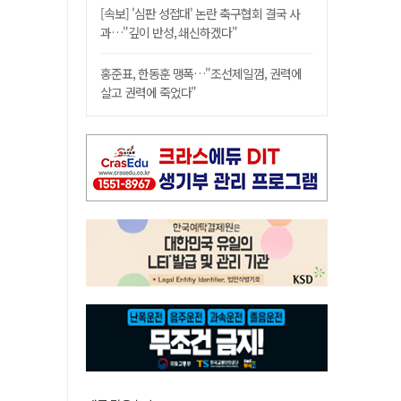
[속보] '심판 성접대' 논란 축구협회 결국 사
과…"깊이 반성, 쇄신하겠다"
홍준표, 한동훈 맹폭…"조선제일껌, 권력에
살고 권력에 죽었다"