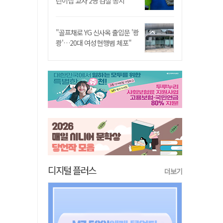
린이집 교사 2명 검찰 송치
"골프채로 YG 신사옥 출입문 '쾅
쾅'…20대 여성 현행범 체포"
디지털 플러스
더보기