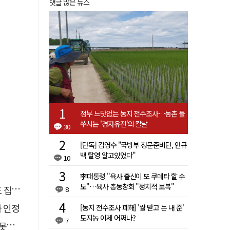
댓글 많은 뉴스
정부 느닷없는 농지 전수조사…농촌 들
쑤시는 '경자유전'의 칼날
30
[단독] 김영수 "국방부 청문준비단, 안규
백 탈영 알고있었다"
10
李대통령 "육사 출신이 또 쿠데타 할 수
도"…육사 총동창회 "정치적 보복"
행유예
8
자 인정
[농지 전수조사 폐해] '쌀 받고 논 내 준'
도지농 이제 어쩌나?
7
 글