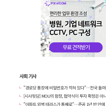
사회 기사
"경로당 통장에 비밀번호가 적혀 있다"…전국 돌며 경로당 13곳 턴 30
[시사뒷담] MOU의 함정, 협약식이 투자 확정은 아
"아파트 외벽 테라스가 통째로"…준공 1년 반 만에 '아찔