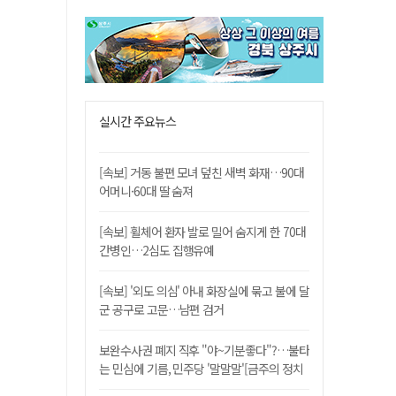
실시간 주요뉴스
[속보] 거동 불편 모녀 덮친 새벽 화재…90대
어머니·60대 딸 숨져
[속보] 휠체어 환자 발로 밀어 숨지게 한 70대
간병인…2심도 집행유예
[속보] '외도 의심' 아내 화장실에 묶고 불에 달
군 공구로 고문…남편 검거
보완수사권 폐지 직후 "야~기분좋다"?…불타
는 민심에 기름, 민주당 '말말말'[금주의 정치
舌전]