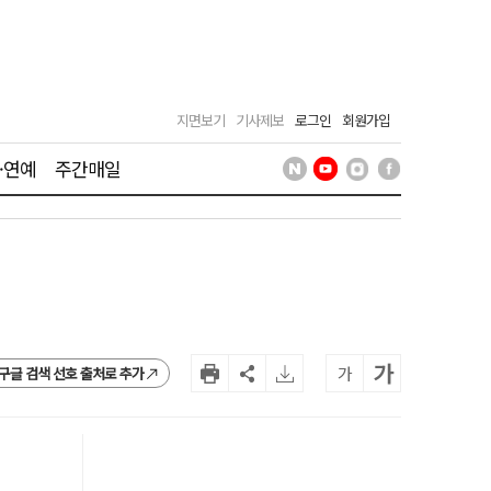
지면보기
기사제보
로그인
회원가입
·연예
주간매일
가
가
구글 검색 선호 출처로 추가