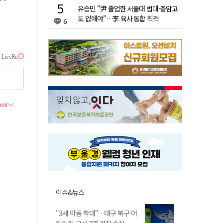
유승민 "尹 졸업한 서울대 법대·충암고
도 없애야"…李 육사 통합 직격
6
이슈&뉴스
"3세 아동 학대"…대구 북구 어