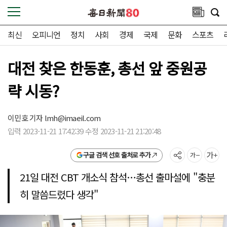
최신
오피니언
정치
사회
경제
국제
문화
스포츠
대전 찾은 한동훈, 총선 앞 중원공
략 시동?
이민호 기자
lmh@imaeil.com
입력 2023-11-21 17:42:39 수정 2023-11-21 21:20:48
구글 검색 선호 출처로 추가
21일 대전 CBT 개소식 참석…총선 출마설에 "충분
히 말씀드렸다 생각"