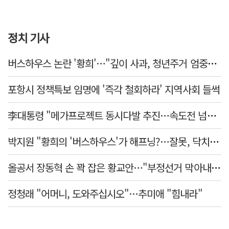
정치 기사
버스하우스 논란 '황희'…"깊이 사과, 청년주거 엄중함 못 헤아려"
포항시 정책특보 임명에 '즉각 철회하라' 지역사회 들썩
李대통령 "메가프로젝트 동시다발 추진…속도전 넘어 전격전"
박지원 "황희의 '버스하우스'가 해프닝?…잘못, 닥치고 사과해야"
올공서 장동혁 손 꽉 잡은 황교안…"부정선거 막아내기 함께 하자"
정청래 "어머니, 도와주십시오"…추미애 "힘내라"