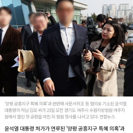
'양평 공흥지구 특혜 의혹'과 관련해 사문서위조 등 혐의로 기소된 윤석열
대통령의 처남 김모 씨가 23일 오전 경기도 여주시 수원지방법원 여주지
원에서 열린 첫 공판을 마친 뒤 법원 청사를 나서고 있다. 연합뉴스
윤석열 대통령 처가가 연루된 '양평 공흥지구 특혜 의혹'과