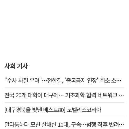
사회 기사
"수사 차질 우려"…전한길, '출국금지 연장' 취소 소송 패소
전국 20개 대학이 대구에… 기초과학 협력 네트워크 출범하다
[대구경북을 빛낸 베스트80] 노벨리스코리아
말다툼하다 모친 살해한 10대, 구속…범행 직후 반려견도 죽여