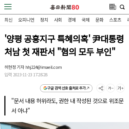
최신
오피니언
정치
사회
경제
국제
문화
스포츠
'양평 공흥지구 특혜의혹' 尹대통령
처남 첫 재판서 "혐의 모두 부인"
허현정 기자
hhj224@imaeil.com
입력 2023-11-23 17:28:28
구글 검색 선호 출처로 추가
"문서 내용 허위라도, 권한 내 작성된 것으로 위조문
서 아냐"