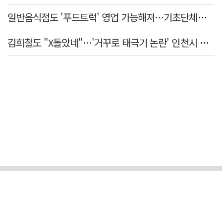
일반음식점도 '푸드트럭' 영업 가능해져…기초단체별 조례 개정 움직임
김희철도 "X돌았네"…'거꾸로 태극기 논란' 인천시 현수막, 이틀 만에 철거