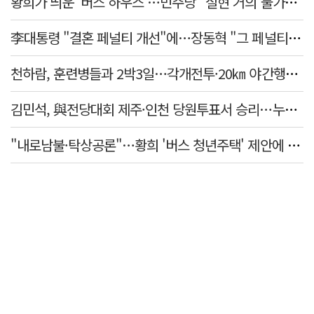
황희가 띄운 '버스 하우스'…민주당 "실현 거의 불가능, 해프닝으로 봐달라"
李대통령 "결혼 페널티 개선"에…장동혁 "그 페널티 만든 게 이 정권"
천하람, 훈련병들과 2박3일…각개전투·20㎞ 야간행군 체험
김민석, 與전당대회 제주·인천 당원투표서 승리…누적 득표는 '초박빙'
"내로남불·탁상공론"…황희 '버스 청년주택' 제안에 與 내부서도 쓴소리