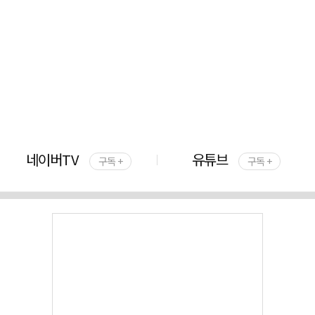
네이버TV
유튜브
구독 +
구독 +