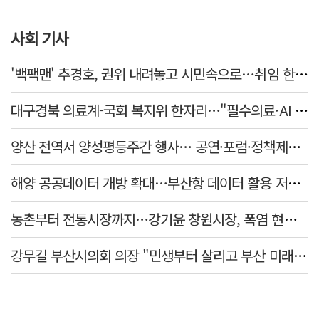
사회 기사
'백팩맨' 추경호, 권위 내려놓고 시민속으로…취임 한 달 '현장' 행보 눈길
대구경북 의료계-국회 복지위 한자리…"필수의료·AI 바이오 협력 강화"
양산 전역서 양성평등주간 행사… 공연·포럼·정책제안 잇따라
해양 공공데이터 개방 확대…부산항 데이터 활용 저변 넓힌다
농촌부터 전통시장까지…강기윤 창원시장, 폭염 현장 누볐다
강무길 부산시의회 의장 "민생부터 살리고 부산 미래 준비하겠다"