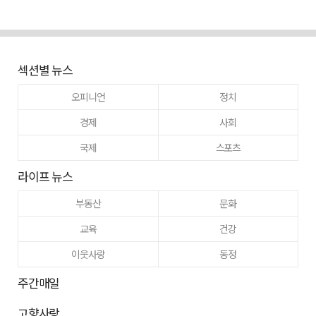
섹션별 뉴스
오피니언
정치
경제
사회
국제
스포츠
라이프 뉴스
부동산
문화
교육
건강
이웃사랑
동정
주간매일
고향사랑