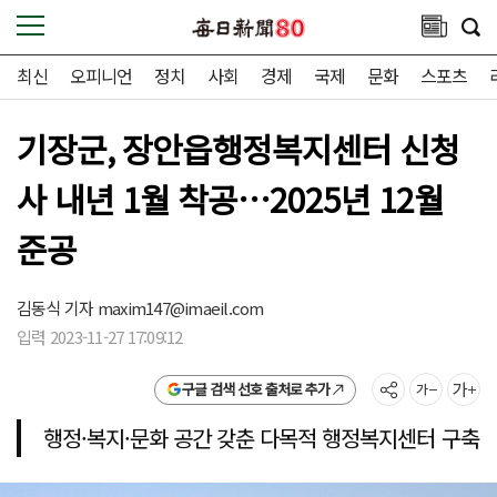
최신
오피니언
정치
사회
경제
국제
문화
스포츠
기장군, 장안읍행정복지센터 신청
사 내년 1월 착공…2025년 12월
준공
김동식 기자
maxim147@imaeil.com
입력 2023-11-27 17:09:12
구글 검색 선호 출처로 추가
행정·복지·문화 공간 갖춘 다목적 행정복지센터 구축