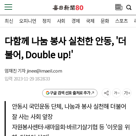
최신
오피니언
정치
사회
경제
국제
문화
스포츠
다함께 나눔 봉사 실천한 안동, '더
불어, Double up!'
엄재진 기자
jinee@imaeil.com
입력 2023-11-29 18:28:33
구글 검색 선호 출처로 추가
안동시 국민운동 단체, 나눔과 봉사 실천해 더불어
잘 사는 사회 앞장
자원봉사센터·새마을회·바르기살기협 등 '이웃을 위