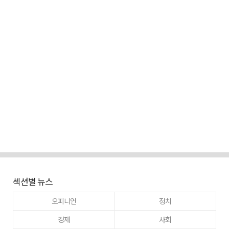
섹션별 뉴스
오피니언
정치
경제
사회