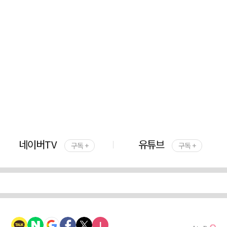
네이버TV
유튜브
구독 +
구독 +