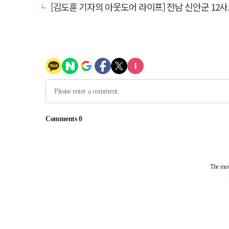
[김도훈 기자의 아웃도어 라이프] 전남 신안군 12사도 순례길…나를 찾아 떠나는 