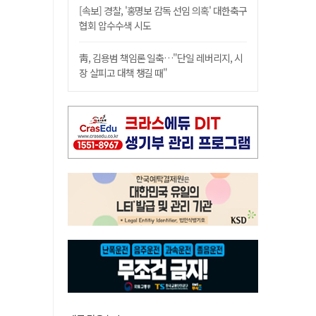
[속보] 경찰, '홍명보 감독 선임 의혹' 대한축구
협회 압수수색 시도
靑, 김용범 책임론 일축…"단일 레버리지, 시
장 살피고 대책 챙길 때"