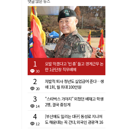
댓글 많은 뉴스
오발 막겠다고 '빈 총' 들고 경계근무 논
란 1군단장 직무배제
30
자발적 퇴사 청년도 실업급여 준다…생
애 1회, 월 최대 100만원
20
"스타벅스 가야지" 외쳤던 배재고 학생
2명, 결국 중징계
14
[부산에도 밀리는 대구] 동성로 지나쳐
도 해운대는 꼭 간다, 외국인 관광객 16
12
배 차이