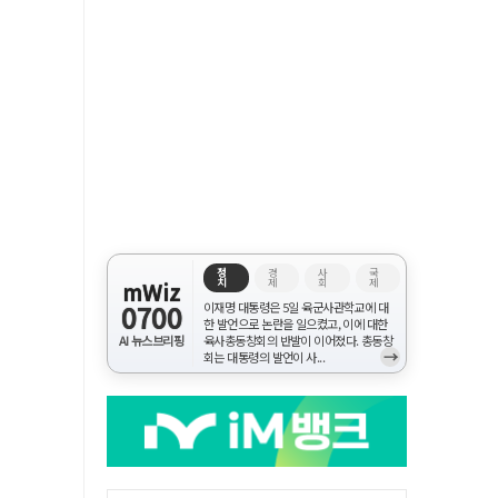
정
경
사
국
치
제
회
제
mWiz
0700
이재명 대통령은 5일 육군사관학교에 대
한 발언으로 논란을 일으켰고, 이에 대한
AI 뉴스브리핑
육사총동창회의 반발이 이어졌다. 총동창
→
회는 대통령의 발언이 사...