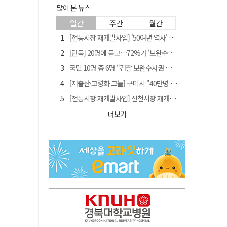
많이 본 뉴스
일간
주간
월간
[전통시장 재개발사업] '50여년 역사' 수성시장 자리에 25층 주상복합 들어선다
[단독] 20명에 묻고…72%가 '보완수사권 폐지'?
국민 10명 중 6명 "검찰 보완수사권 필요"…민주당 지지층도 53.8%
[저출산·고령화 그늘] 구미시 "40만명 사수" 고령군 "3만명대 회복"
[전통시장 재개발사업] 신천시장 재개발, 준공 후에도 소송전
李대통령 지지율 다시 40%대로…20대는 18.8%p 급락
더보기
李대통령 "육사 출신이 또 쿠데타 할 수도"…육사 총동창회 "정치적 보복"
안동-사가에, "50년 우정 넘어 미래 50년 함께 연다"
[인사]경상북도
유승민 "尹 졸업한 서울대 법대·충암고도 없애야"…李 육사 통합 직격