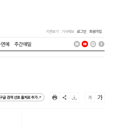
지면보기
기사제보
로그인
회원가입
·연예
주간매일
가
가
구글 검색 선호 출처로 추가