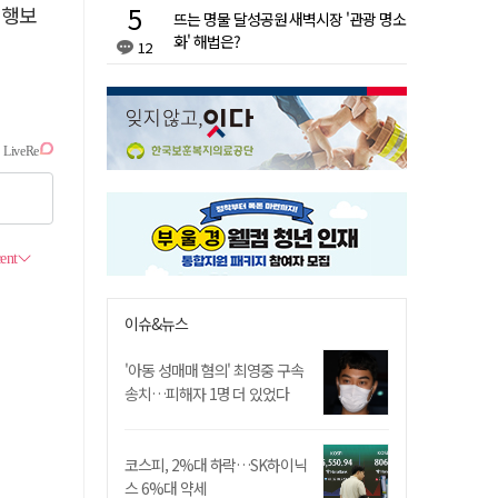
 행보
뜨는 명물 달성공원 새벽시장 '관광 명소
화' 해법은?
12
이슈&뉴스
'아동 성매매 혐의' 최영중 구속
송치…피해자 1명 더 있었다
코스피, 2%대 하락…SK하이닉
스 6%대 약세