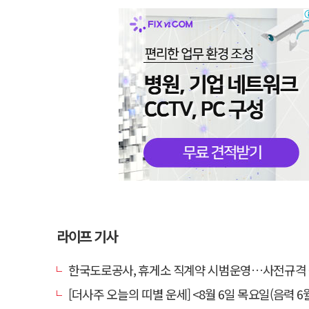
라이프 기사
한국도로공사, 휴게소 직계약 시범운영…사전규격 공개·입
[더사주 오늘의 띠별 운세] <8월 6일 목요일(음력 6월