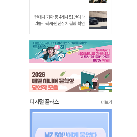
현대차·기아 등 4개사 51만여 대
리콜…화재·안전장치 결함 확인
디지털 플러스
더보기