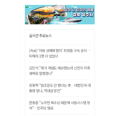
실시간 주요뉴스
[속보] '아동 성매매 혐의' 최영중 구속 송치…
피해자 1명 더 있었다
김민석 "제가 계엄도 예상했는데 신천지 의혹
생짜로 말했겠나"
장동혁 "법조문도 안 봤다는 李…대한민국 대
통령 맞나, 역대급 망언"
한동훈 "노무현 복수심 때문에 사법시스템 망
쳐"…민주당 맹공