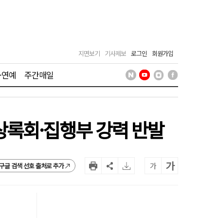
지면보기
기사제보
로그인
회원가입
·연예
주간매일
상록회·집행부 강력 반발
가
가
구글 검색 선호 출처로 추가