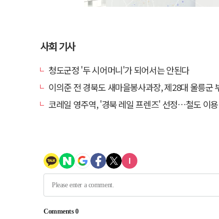
사회 기사
청도군정 '두 시어머니'가 되어서는 안된다
이의준 전 경북도 새마을봉사과장, 제28대 울릉군 부군
코레일 영주역, '경북 레일 프렌즈' 선정…철도 이용 우수고객 감사 행