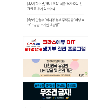
[속보] 합수본, '통계 조작' 서울·경기·충북 선
관위 등 추가 압수수색
[속보] 안철수 "이재명 정부 주택공급 '어닝 쇼
크'…공급 포기한 대통령"