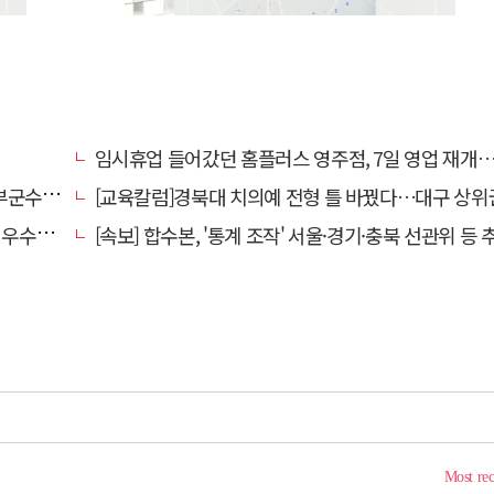
임시휴업 들어갔던 홈플러스 영주점, 7일 영업 재개…지하 1층만 
수 취임
[교육칼럼]경북대 치의예 전형 틀 바꿨다…대구 상위권 수시 지원 전략 '격랑' 속
사 마련
[속보] 합수본, '통계 조작' 서울·경기·충북 선관위 등 추가 압