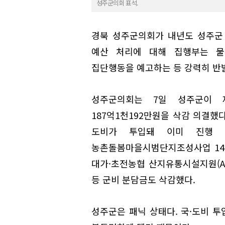
성주군의회 표석.
경북 성주군의회가 내년도 성주군 
예산 처리에 대해 집행부는 
집단행동을 예고하는 등 강력히 반
성주군의회는 7일 성주군이 
187억1천192만원을 삭감 의결했다
도비가 투입돼 이미 진행 
농촌돌봄마을시범단지조성사업 14
대가·초전농협 산지유통시설지원(A
등 군비 분담금도 삭감했다.
성주군은 패닉 상태다. 국·도비 투