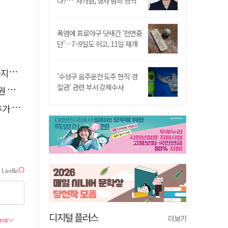
나?…"차가원, 형사 범죄 영역"
폭염에 프로야구 닷새간 '전면중
단'…7~9일도 쉬고, 11일 재개
운영
'수성구 음주운전 도주 현직 경
찰관' 관련 부서 강제수사
으로
수수색
디지털 플러스
더보기