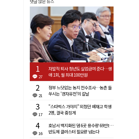
댓글 많은 뉴스
자발적 퇴사 청년도 실업급여 준다…생
애 1회, 월 최대 100만원
27
정부 느닷없는 농지 전수조사…농촌 들
쑤시는 '경자유전'의 칼날
21
"스타벅스 가야지" 외쳤던 배재고 학생
2명, 결국 중징계
17
호남서 백지화된 댐 6곳 용수량 69만t…
반도체 클러스터 필요량 넘는다
16