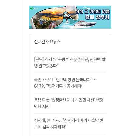
실시간 주요뉴스
[단독] 김영수 "국방부 청문준비단, 안규백 탈
영 알고있었다"
국민 75.6% "안규백 장관 물러나야"…
84.7% "병적기록부 공개해야"
트럼프 美 '원정출산 자녀 시민권 제한' 행정
명령 서명
정청래, 靑 겨냥... "신천지·레버리지·호남 반
도체 겁박 사과하라"