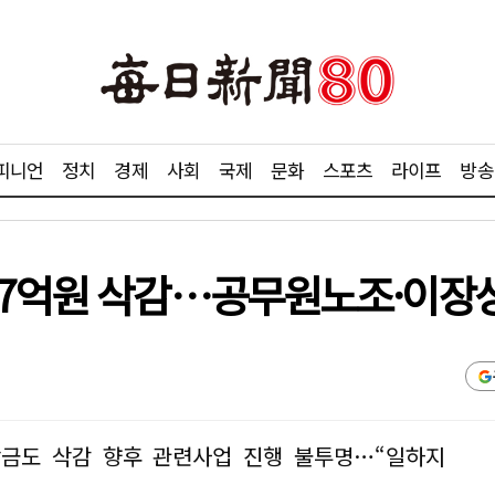
피니언
정치
경제
사회
국제
문화
스포츠
라이프
방송
87억원 삭감…공무원노조·이장
담금도 삭감 향후 관련사업 진행 불투명…“일하지