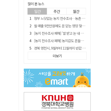
많이 본 뉴스
일간
주간
월간
정부 느닷없는 농지 전수조사…농촌 들쑤시는 '경자유전'의 칼날
월 매출 9천만원에도 문 닫는 영양 젖소농장… "일할 사람이 없어"
[농지 전수조사 폐해] '쌀 받고 논 내 준' 도지농 이제 어쩌나?
[농지 전수조사 폐해] 농지값도 흔들리나…"도지 막히면 헐값 매물 나올 수도"
경북 영천시, 9월부터 11월까지 반값 여행 혜택 제공
국민 51.9% "李 대통령 재판 재개 필요하다"
더보기
'솔리다임 IPO 추진설' SK하이닉스, 주가 9% 급락
아쉬운 태클
[농지 전수조사 폐해] 실경작농·청년농 부담도 커진다
김주수 전 의성군수 공덕비 결국 철거… 문화재법 위반 원상복구