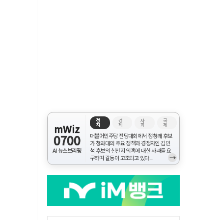
정
경
사
국
치
제
회
제
mWiz
0700
더불어민주당 전당대회에서 정청래 후보
가 청와대의 주요 정책과 경쟁자인 김민
AI 뉴스브리핑
석 후보의 신천지 의혹에 대한 사과를 요
→
구하며 갈등이 고조되고 있다...