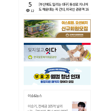
[부산에도 밀리는 대구] 동성로 지나쳐
도 해운대는 꼭 간다, 외국인 관광객 16
12
배 차이
이슈&뉴스
이승기, 전세금 105억 날리