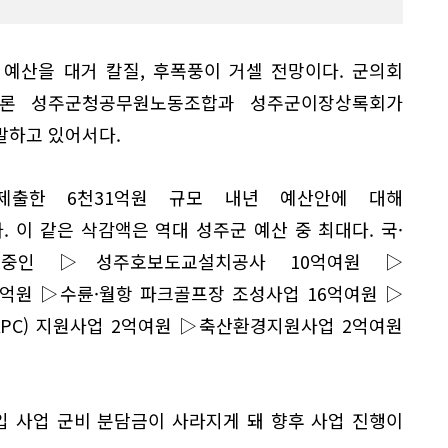
예산을 대거 칼질, 후폭풍이 거셀 전망이다. 군의회
물론 성주군청공무원노동조합과 성주군이장상록회가
발하고 있어서다.
제출한 6천31억원 규모 내년 예산안에 대해
. 이 같은 삭감액은 역대 성주군 예산 중 최대다. 국·
중인 ▷성주호보도교설치공사 10억여원 ▷
억원 ▷수륜·월항 파크골프장 조성사업 16억여원 ▷
PC) 지원사업 2억여원 ▷축산환경지원사업 2억여원
입 사업 군비 분담금이 사라지게 돼 향후 사업 진행이