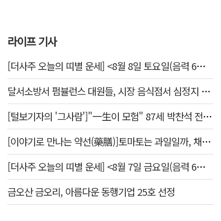
라이프 기사
[더사주 오늘의 띠별 운세] <8월 8일 토요일(음력 6월26일)>
달서소방서 펌뷸런스 대원들, 시장 음식점서 심정지 환자 생명 살려
[털보기자의 '그사람']"一生이 모험" 87세 박찬석 전 경북대 총장
[이야기로 만나는 약선(藥膳)]토마토는 과일일까, 채소일까
[더사주 오늘의 띠별 운세] <8월 7일 금요일(음력 6월25일)>
금오산 금오리, 아름다운 동행기업 25호 선정