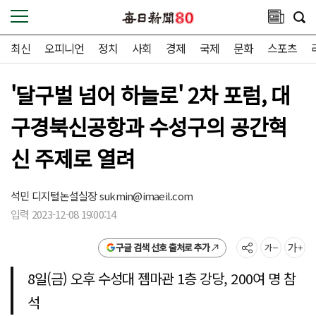
최신
오피니언
정치
사회
경제
국제
문화
스포츠
'달구벌 넘어 하늘로' 2차 포럼, 대
구경북신공항과 수성구의 공간혁
신 주제로 열려
석민 디지털논설실장
sukmin@imaeil.com
입력 2023-12-08 19:00:14
구글 검색 선호 출처로 추가
8일(금) 오후 수성대 젬마관 1층 강당, 200여 명 참
석