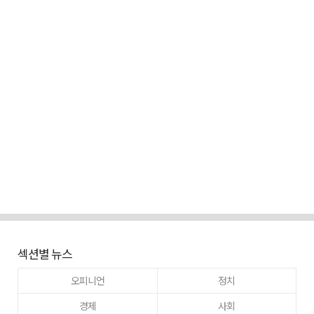
섹션별 뉴스
오피니언
정치
경제
사회