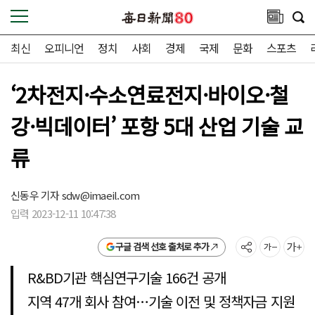
최신
오피니언
정치
사회
경제
국제
문화
스포츠
‘2차전지·수소연료전지·바이오·철
강·빅데이터’ 포항 5대 산업 기술 교
류
신동우 기자
sdw@imaeil.com
입력 2023-12-11 10:47:38
구글 검색 선호 출처로 추가
R&BD기관 핵심연구기술 166건 공개
지역 47개 회사 참여…기술 이전 및 정책자금 지원