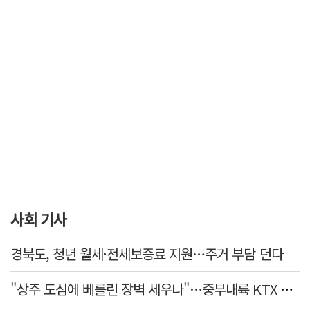
사회 기사
경북도, 청년 월세·전세보증료 지원…주거 부담 던다
"상주 도심에 베를린 장벽 세우나"…중부내륙 KTX 흙둑 쌓기계획에 시민들 반발