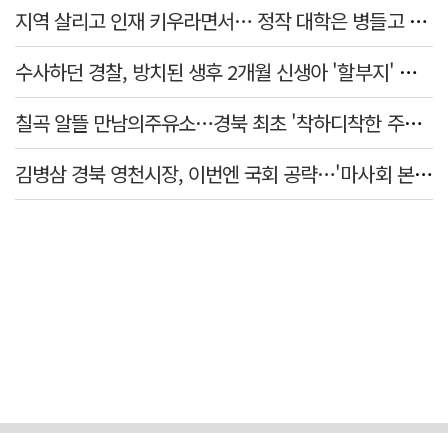
지역 살리고 인재 키우라면서… 정작 대학은 병들고 있다
수사하던 경찰, 방치된 생후 2개월 신생아 '할부지' 된 사연은
칠곡 알뜰 만남의주유소…경북 최초 '착하디착한 주유소' 선정
김병삼 경북 영천시장, 이번엔 국회 공략…'마사회 본사 이전·광역교통망 확충' 요청