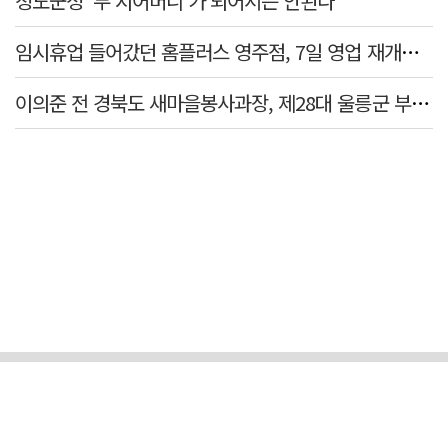
청도군정 '두 시어머니'가 되어서는 안된다
임시휴업 들어갔던 홈플러스 영주점, 7일 영업 재개…지하 1층만 운영
이의준 전 경북도 새마을봉사과장, 제28대 울릉군 부군수 취임