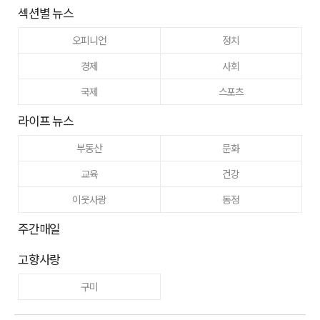
섹션별 뉴스
오피니언
정치
경제
사회
국제
스포츠
라이프 뉴스
부동산
문화
교육
건강
이웃사랑
동정
주간매일
고향사랑
구미