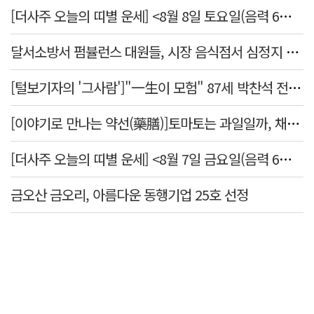
[더사주 오늘의 띠별 운세] <8월 8일 토요일(음력 6월26일)>
달서소방서 펌뷸런스 대원들, 시장 음식점서 심정지 환자 생명 살려
[털보기자의 '그사람']"一生이 모험" 87세 박찬석 전 경북대 총장
[이야기로 만나는 약선(藥膳)]토마토는 과일일까, 채소일까
[더사주 오늘의 띠별 운세] <8월 7일 금요일(음력 6월25일)>
금오산 금오리, 아름다운 동행기업 25호 선정