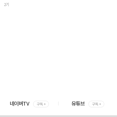
2기
네이버TV
유튜브
구독 +
구독 +