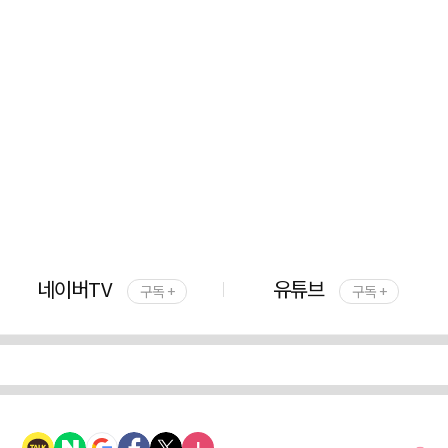
네이버TV
유튜브
구독 +
구독 +