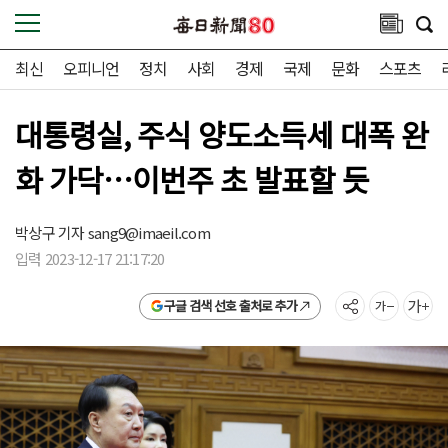
최신
오피니언
정치
사회
경제
국제
문화
스포츠
대통령실, 주식 양도소득세 대폭 완
화 가닥…이번주 초 발표할 듯
박상구 기자
sang9@imaeil.com
입력 2023-12-17 21:17:20
구글 검색 선호 출처로 추가