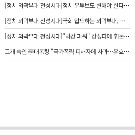
[정치 외곽부대 전성시대]정치 유튜브도 변해야 한다 "화합과 존중"
[정치 외곽부대 전성시대]국회 압도하는 외곽부대, 목소리 왜 커지나?
[정치 외곽부대 전성시대]"막강 파워" 강성파에 휘둘리는 여야 …"이슈 메이킹" 커지는 변방의 북소리
고개 숙인 李대통령 "국가폭력 피해자에 사과…유효기간 없는 책임"