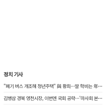
정치 기사
"폐기 버스 개조해 청년주택" 與 황희…딸 학비는 年 4200만원
김병삼 경북 영천시장, 이번엔 국회 공략…'마사회 본사 이전·광역교통망 확충' 요청