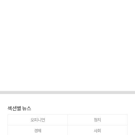
섹션별 뉴스
오피니언
정치
경제
사회