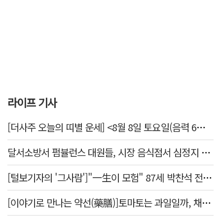
라이프 기사
[더사주 오늘의 띠별 운세] <8월 8일 토요일(음력 6월26일)>
달서소방서 펌뷸런스 대원들, 시장 음식점서 심정지 환자 생명 살려
[털보기자의 '그사람']"一生이 모험" 87세 박찬석 전 경북대 총장
[이야기로 만나는 약선(藥膳)]토마토는 과일일까, 채소일까