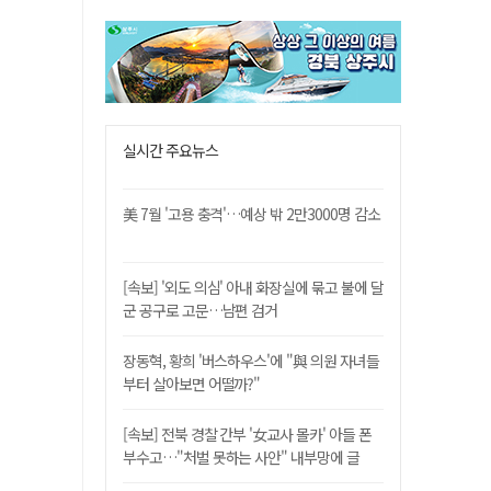
실시간 주요뉴스
美 7월 '고용 충격'…예상 밖 2만3000명 감소
[속보] '외도 의심' 아내 화장실에 묶고 불에 달
군 공구로 고문…남편 검거
장동혁, 황희 '버스하우스'에 "與 의원 자녀들
부터 살아보면 어떨까?"
[속보] 전북 경찰 간부 '女교사 몰카' 아들 폰
부수고…"처벌 못하는 사안" 내부망에 글