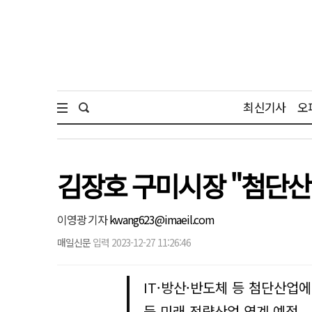
최신기사
오
김장호 구미시장 "첨단산
이영광 기자
kwang623@imaeil.com
매일신문
입력 2023-12-27 11:26:46
IT·방산·반도체 등 첨단산업에
등 미래 전략산업 연계 예정