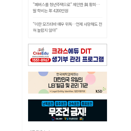
"폐버스를 청년주택으로" 제안한 與 황희…
딸 학비는 年 4200만원
"이란 모즈타바 매우 위독…언제 사망해도 전
혀 놀랍지 않아"