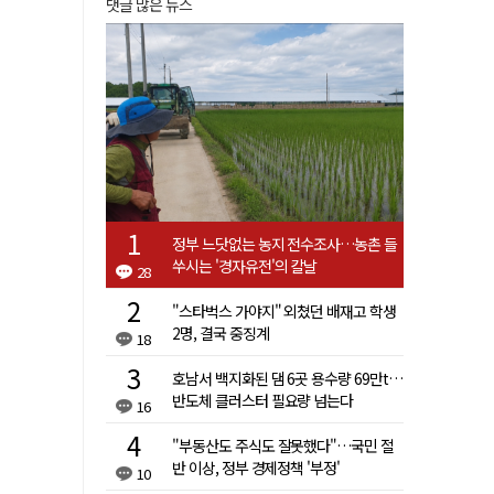
댓글 많은 뉴스
정부 느닷없는 농지 전수조사…농촌 들
쑤시는 '경자유전'의 칼날
28
"스타벅스 가야지" 외쳤던 배재고 학생
2명, 결국 중징계
18
호남서 백지화된 댐 6곳 용수량 69만t…
반도체 클러스터 필요량 넘는다
16
"부동산도 주식도 잘못했다"…국민 절
반 이상, 정부 경제정책 '부정'
10