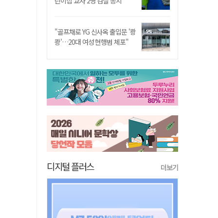
린이집 교사 2명 검찰 송치
"골프채로 YG 신사옥 출입문 '쾅
쾅'…20대 여성 현행범 체포"
디지털 플러스
더보기