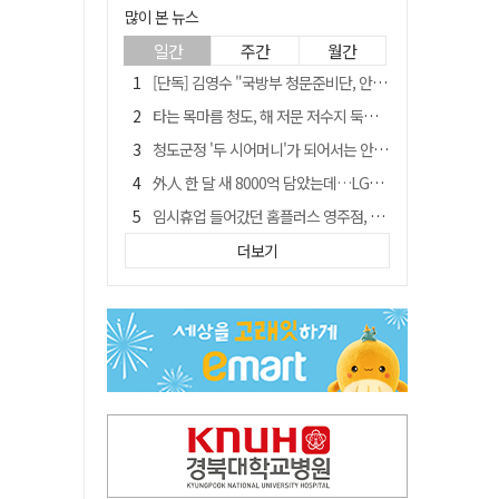
많이 본 뉴스
일간
주간
월간
[단독] 김영수 "국방부 청문준비단, 안규백 탈영 알고있었다"
타는 목마름 청도, 해 저문 저수지 둑에 군수가 서 있었다
청도군정 '두 시어머니'가 되어서는 안된다
外人 한 달 새 8000억 담았는데…LG이노텍 목표주가는 왜 엇갈릴까
임시휴업 들어갔던 홈플러스 영주점, 7일 영업 재개…지하 1층만 운영
"폐기 버스 개조해 청년주택" 與 황희…'딸 학비는 年 4200만원'
더보기
신세계사이먼, 대구 아울렛 토지매매 계약 체결… 사업 본궤도
SK하이닉스, 주당 375원 분기 배당 공시…"3분기 중 주주환원 방안 확정"
이의준 전 경북도 새마을봉사과장, 제28대 울릉군 부군수 취임
"상법개정해도 주주가 '봉'"…하이닉스 솔리다임 상장설에 술렁[개미와글와글]