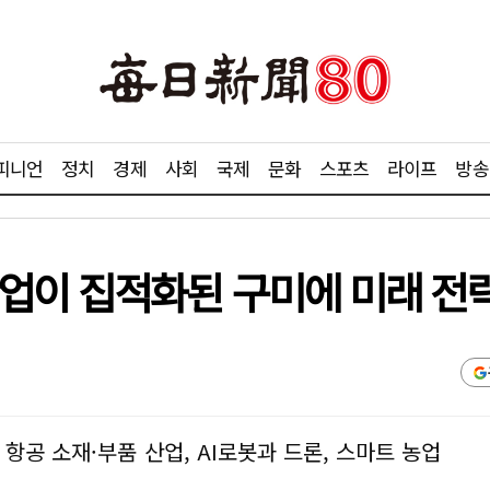
피니언
정치
경제
사회
국제
문화
스포츠
라이프
방송
업이 집적화된 구미에 미래 전략
 항공 소재·부품 산업, AI로봇과 드론, 스마트 농업