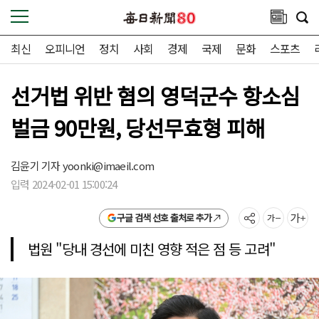
최신
오피니언
정치
사회
경제
국제
문화
스포츠
선거법 위반 혐의 영덕군수 항소심
벌금 90만원, 당선무효형 피해
김윤기 기자
yoonki@imaeil.com
입력 2024-02-01 15:00:24
구글 검색 선호 출처로 추가
법원 "당내 경선에 미친 영향 적은 점 등 고려"