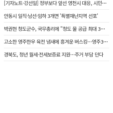
[기자노트-강선일] 정부보다 앞선 영천시 대응, 시민보다 앞서선 안된다
안동시 일직·남선·임하 3개면 '특별재난지역 선포'
박권현 청도군수, 국무총리에 "청도 물 공급 최대 3만t 늘려달라"
고소한 영주한우 육전 냄새에 흥겨운 버스킹…영주365시장 밤이 들썩인다
경북도, 청년 월세·전세보증료 지원…주거 부담 던다