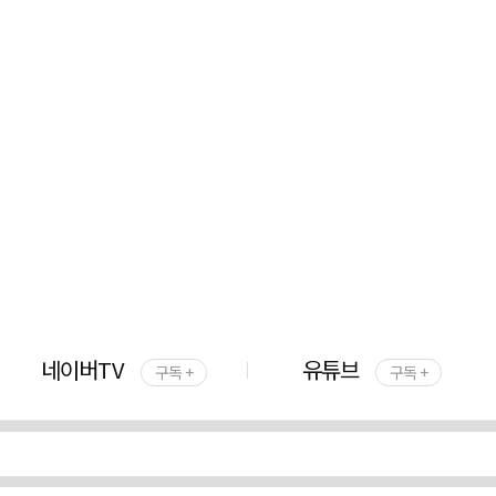
네이버TV
유튜브
구독 +
구독 +