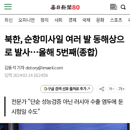
최신
오피니언
정치
사회
경제
국제
문화
스포츠
북한, 순항미사일 여러 발 동해상으
로 발사…올해 5번째(종합)
김동석 기자
dotory@imaeil.com
입력 2024-02-14 16:24:56
구글 검색 선호 출처로 추가
전문가 "단순 성능검증 아닌 러시아 수출 염두에 둔
시험일 수도"