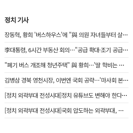
정치 기사
장동혁, 황희 '버스하우스'에 "與 의원 자녀들부터 살아보면 어떨까?"
李대통령, 6시간 부동산 회의…"공급 확대·조기 공급 과감히 실천"
"폐기 버스 개조해 청년주택" 與 황희…'딸 학비는 年 4200만원'
김병삼 경북 영천시장, 이번엔 국회 공략…'마사회 본사 이전·광역교통망 확충' 요청
[정치 외곽부대 전성시대]정치 유튜브도 변해야 한다 "화합과 존중"
[정치 외곽부대 전성시대]국회 압도하는 외곽부대, 목소리 왜 커지나?