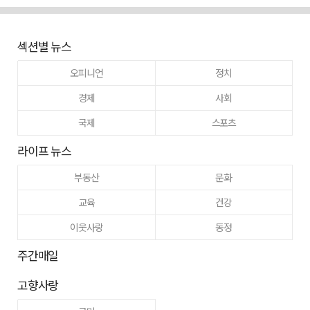
섹션별 뉴스
오피니언
정치
경제
사회
국제
스포츠
라이프 뉴스
부동산
문화
교육
건강
이웃사랑
동정
주간매일
고향사랑