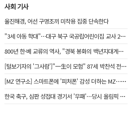
사회 기사
울진해경, 어선 구명조끼 미착용 집중 단속한다
"3세 아동 학대"…대구 북구 국공립어린이집 교사 2명 검찰 송치
800년 한·베 교류의 역사, "경북 봉화의 백년지대계로 피어난다"
[털보기자의 '그사람']"一生이 모험" 87세 박찬석 전 경북대 총장
[MZ 연구소] 스마트폰에 '피처폰' 감성 더하는 MZ… 히퍼와 줄이어폰
한국 축구, 심판 성접대 경기서 '무패'…당시 올림픽 감독은 홍명보