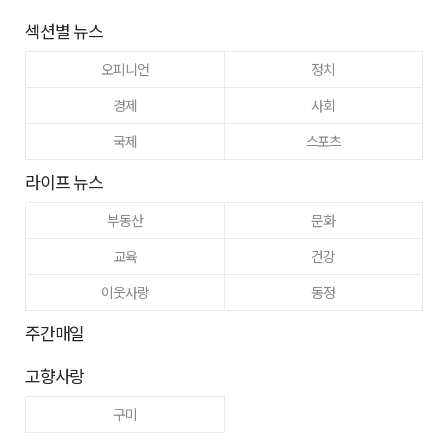
섹션별 뉴스
오피니언
정치
경제
사회
국제
스포츠
라이프 뉴스
부동산
문화
교육
건강
이웃사랑
동정
주간매일
고향사랑
구미