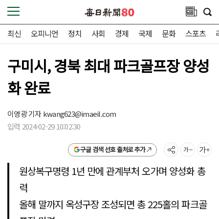
최신
오피니언
정치
사회
경제
국제
문화
스포츠
구미시, 경북 최대 파크골프장 양성
화 완료
이영광 기자
kwang623@imaeil.com
입력 2024-02-29 10:02:30
구글 검색 선호 출처로 추가
원상복구명령 1년 만에 관계부처 오가며 양성화 총
력
올해 말까지 옥성구장 조성되면 총 225홀의 파크골