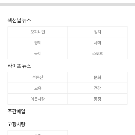
섹션별 뉴스
오피니언
정치
경제
사회
국제
스포츠
라이프 뉴스
부동산
문화
교육
건강
이웃사랑
동정
주간매일
고향사랑