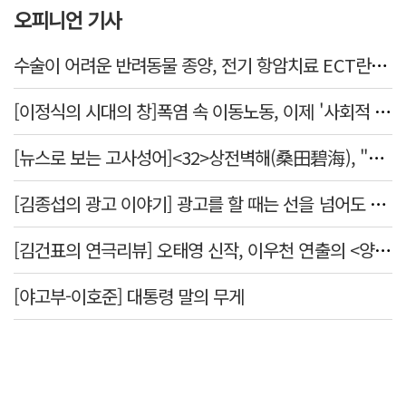
오피니언 기사
수술이 어려운 반려동물 종양, 전기 항암치료 ECT란? [반려동물 건강톡톡]
[이정식의 시대의 창]폭염 속 이동노동, 이제 '사회적 위험 관리'로 전환할 때
[뉴스로 보는 고사성어]<32>상전벽해(桑田碧海), "뽕나무밭이 푸른 바다가 되었다."
[김종섭의 광고 이야기] 광고를 할 때는 선을 넘어도 좋습니다.
[김건표의 연극리뷰] 오태영 신작, 이우천 연출의 <양은 양순하다>"국민을 온순한 양으로 길들이는 전체주의적 정치의 알레고리"
[야고부-이호준] 대통령 말의 무게