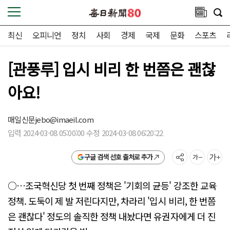
최신
오피니언
정치
사회
경제
국제
문화
스포츠
[관풍루] 입시 비리 한 번쯤은 괜찮
아요!
매일신문
jebo@imaeil.com
입력 2024-03-08 05:00:00 수정 2024-03-08 06:20:22
구글 검색 선호 출처로 추가
○…조국혁신당 첫 번째 정책은 '기회의 균등' 강조한 교육
정책. 도둑이 제 발 저린다지만, 차라리 '입시 비리, 한 번쯤
은 괜찮다' 정도의 솔직한 정책 내놨다면 유권자에게 더 진