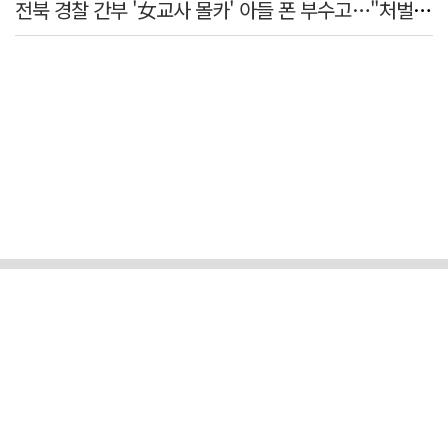
전북 경찰 간부 '女교사 몰카' 아들 폰 부수고…"처벌 못하는 사안" 내부망에 글