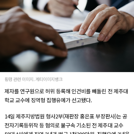
횡령 관련 이미지. 게티이미지뱅크
제자를 연구원으로 허위 등록해 인건비를 빼돌린 전 제주대
학교 교수에 징역형 집행유예가 선고됐다.
14일 제주지방법원 형사2부(재판장 홍은표 부장판사)는 공
전자기록등위작 등 혐의로 불구속 기소된 전 제주대 교수
50대 A씨에게 징역 2년과 벌금 1천200만원, 집행유예 3년을