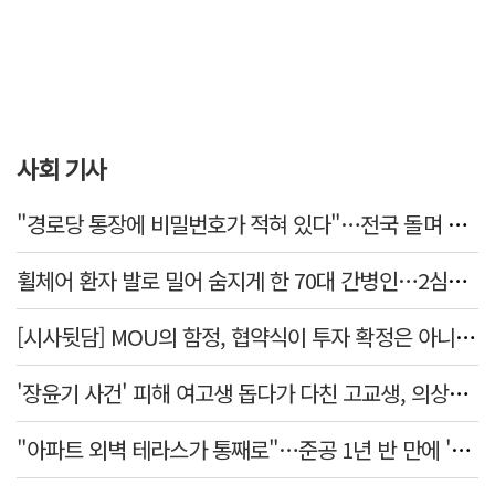
사회 기사
"경로당 통장에 비밀번호가 적혀 있다"…전국 돌며 경로당 13곳 턴 30대 구속
휠체어 환자 발로 밀어 숨지게 한 70대 간병인…2심도 집행유예
[시사뒷담] MOU의 함정, 협약식이 투자 확정은 아니긴 해
'장윤기 사건' 피해 여고생 돕다가 다친 고교생, 의상자 인정
"아파트 외벽 테라스가 통째로"…준공 1년 반 만에 '아찔 사고'