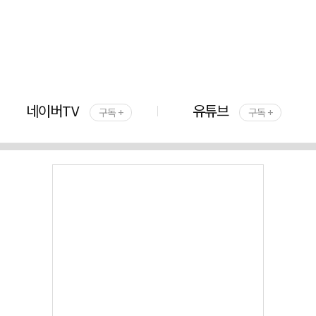
네이버TV
유튜브
구독 +
구독 +