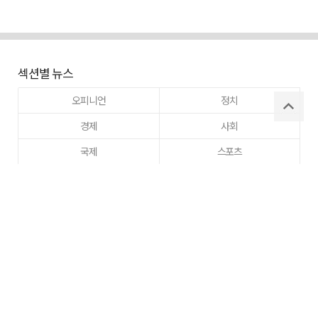
섹션별 뉴스
오피니언
정치
경제
사회
국제
스포츠
라이프 뉴스
부동산
문화
교육
건강
이웃사랑
동정
주간매일
고향사랑