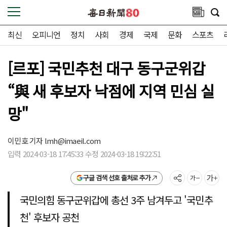
최신
오피니언
정치
사회
경제
국제
문화
스포츠
[르포] 국민추천 대구 동구군위갑
“與 새 후보자 낙점에 지역 민심 실
망"
이민호 기자
lmh@imaeil.com
입력 2024-03-18 17:45:33 수정 2024-03-18 19:22:51
구글 검색 선호 출처로 추가
국민의힘 동구군위갑에 총선 3주 남겨두고 '국민추
천' 후보자 공천