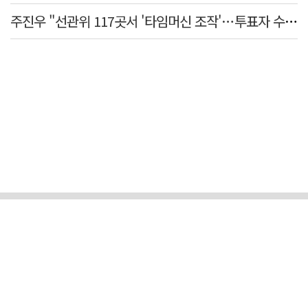
주진우 "선관위 117곳서 '타임머신 조작'…투표자 수 미리 입력"