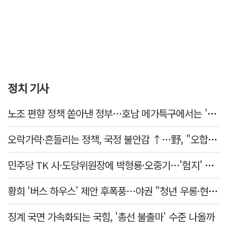
정치 기사
노조 편향 정책 쏟아낸 정부…호남 메가특구에서는 '반노조'?
오락가락·흔들리는 정책, 국정 불안감 ↑…野, "오합지졸"
민주당 TK 시·도당위원장에 박형룡·오중기…'험지' 총선 이끈다
황희 '버스 하우스' 제안 후폭풍…야권 "청년 우롱·현실 괴리" 총공세
징계 국면 가속화되는 국힘, '총선 불출마' 수준 나올까